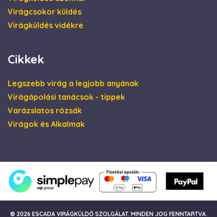
a weboldalt, és
minden olyan
Virágcsokor küldés
reklámról,
amelyet a
Virágküldés vidékre
végfelhasználó
láthatott, mielőtt
meglátogatta az
említett
Cikkek
weboldalt.
Legszebb virág a legjobb anyának
Virágápolási tanácsok - tippek
Varázslatos rózsák
Virágok és Alkalmak
© 2026 ESCADA VIRÁGKÜLDŐ SZOLGÁLAT. MINDEN JOG FENNTARTVA.