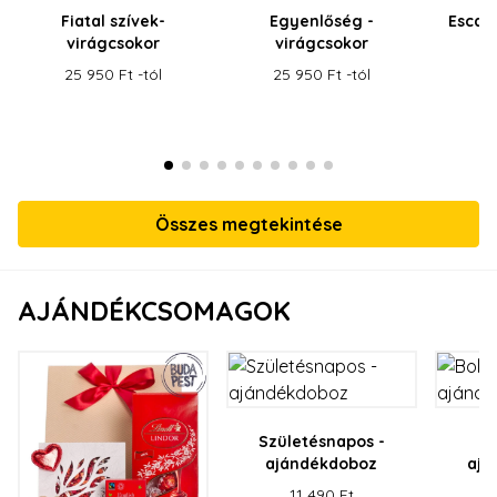
Fiatal szívek-
Egyenlőség -
Escada
virágcsokor
virágcsokor
B
25 950 Ft -tól
25 950 Ft -tól
14
Összes megtekintése
AJÁNDÉKCSOMAGOK
Születésnapos -
B
ajándékdoboz
ajá
11 490 Ft