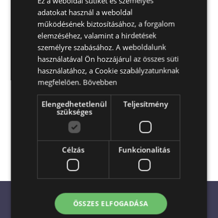
Ez a weboldal sütiket és személyes
adatokat használ a weboldal
ENGLISH
működésének biztosításához, a forgalom
elemzéséhez, valamint a hirdetések
személyre szabásához. A weboldalunk
használatával Ön hozzájárul az összes süti
használatához, a Cookie szabályzatunknak
megfelelően.
Bővebben
Elengedhetetlenül
Teljesítmény
Escada Virágküldés és Ajándékküldés
szükséges
Magyarország egész területén
akár a
megrendelés napján is
Célzás
Funkcionalitás
ÖSSZES ELFOGADÁSA