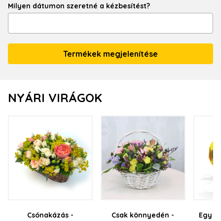
Milyen dátumon szeretné a kézbesítést?
NYÁRI VIRÁGOK
Csónakázás -
Csak könnyedén -
Egy na