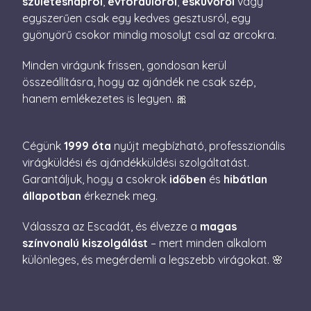
születésnapról
,
évfordulóról
,
esküvőről
vagy
beleegye
egyszerűen csak egy kedves gesztusról, egy
beállítás
emlékezé
gyönyörű csokor mindig mosolyt csal az arcokra.
Szüksége
Cookie-S
cookie b
Minden virágunk frissen, gondosan kerül
megfelel
működjö
összeállításra, hogy az ajándék ne csak szép,
XSRF-TOKEN
escadaviragkuldes.hu
1 óra
Ez a süti
hanem emlékezetes is legyen. 🎀
59
biztonsá
perc
elősegíté
Google
érdekébe
Privacy Policy
webhelye
Cégünk
1999 óta
nyújt megbízható, professzionális
kérelmek
hamisítá
virágküldési és ajándékküldési szolgáltatást.
megakadá
Garantáljuk, hogy a csokrok
időben
és
hibátlan
állapotban
érkeznek meg.
Válassza az Escadát, és élvezze a
magas
színvonalú kiszolgálást
– mert minden alkalom
Név
Szolgáltató / Domain
Lejárat
Leírás
különleges, és megérdemli a legszebb virágokat. 🌸
Név
Szolgáltató / Domain
Lejárat
Leírás
_gid
1 nap
Ezt a sütit 
Google LLC
Analytics áll
.escadaviragkuldes.hu
_fbp
3
A Facebook egy
Meta Platform Inc.
Minden
hónap
sor olyan
.escadaviragkuldes.hu
meglátogato
4 nap
reklámtermék
egyedi érték