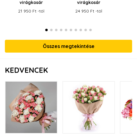
virágkosár
virágkosár
v
21 950 Ft -tól
24 950 Ft -tól
21
Összes megtekintése
KEDVENCEK