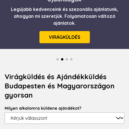
Legújabb kedvenceink és szezonális ajánlatunk,
Itt a nyár! Frissesség, üdeség csokorba szedve.
Minőségi, gyors virágküldés egyenesen házhoz
ahogyan mi szeretjük. Folyamatosan változó
ajánlatok.
szállítva.
VIRÁGKÜLDÉS
RÉSZLETEK
Virágküldés és Ajándékküldés
Budapesten és Magyarországon
gyorsan
Milyen alkalomra küldene ajándékot?