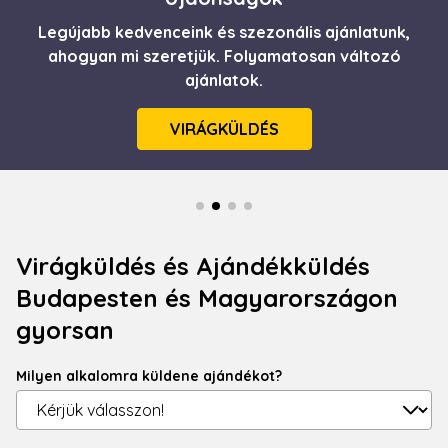
Legújabb kedvenceink és szezonális ajánlatunk,
Itt a nyár! Frissesség, üdeség csokorba szedve.
Minőségi, gyors virágküldés egyenesen házhoz
ahogyan mi szeretjük. Folyamatosan változó
ajánlatok.
szállítva.
VIRÁGKÜLDÉS
RÉSZLETEK
Virágküldés és Ajándékküldés
Budapesten és Magyarországon
gyorsan
Milyen alkalomra küldene ajándékot?