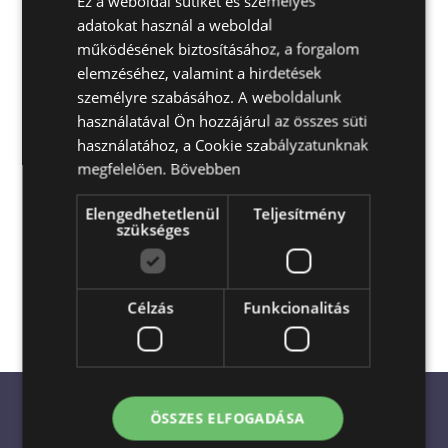
Ez a weboldal sütiket és személyes
adatokat használ a weboldal
ENGLISH
működésének biztosításához, a forgalom
elemzéséhez, valamint a hirdetések
személyre szabásához. A weboldalunk
használatával Ön hozzájárul az összes süti
használatához, a Cookie szabályzatunknak
megfelelően.
Bővebben
Elengedhetetlenül
Teljesítmény
Escada Virágküldés és Ajándékküldés
szükséges
Magyarország egész területén
akár a
megrendelés napján is
Célzás
Funkcionalitás
ÖSSZES ELFOGADÁSA