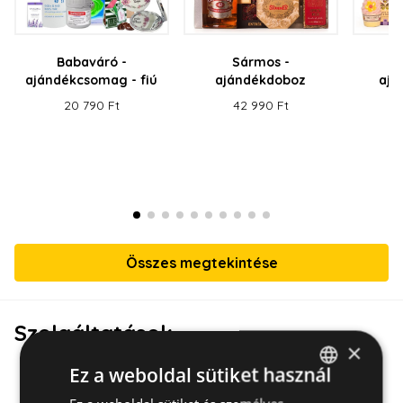
Babaváró -
Sármos -
G
ajándékcsomag - fiú
ajándékdoboz
ajá
20 790 Ft
42 990 Ft
Összes megtekintése
Szolgáltatások
×
Ez a weboldal sütiket használ
HUNGARIAN