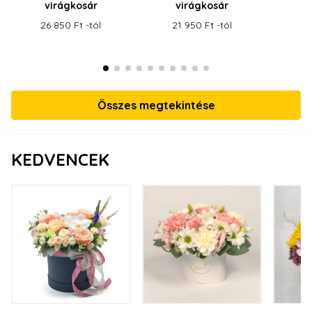
virágkosár
virágkosár
v
26 850 Ft -tól
21 950 Ft -tól
17
Összes megtekintése
KEDVENCEK