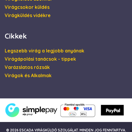
a weboldalt, és
minden olyan
Virágcsokor küldés
reklámról,
amelyet a
Virágküldés vidékre
végfelhasználó
láthatott, mielőtt
meglátogatta az
említett
Cikkek
weboldalt.
Legszebb virág a legjobb anyának
Virágápolási tanácsok - tippek
Varázslatos rózsák
Virágok és Alkalmak
© 2026 ESCADA VIRÁGKÜLDŐ SZOLGÁLAT. MINDEN JOG FENNTARTVA.