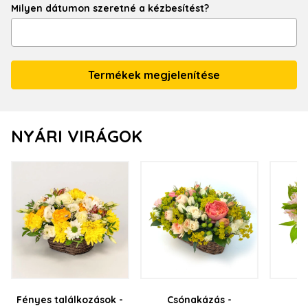
Milyen dátumon szeretné a kézbesítést?
NYÁRI VIRÁGOK
Fényes találkozások -
Csónakázás -
N