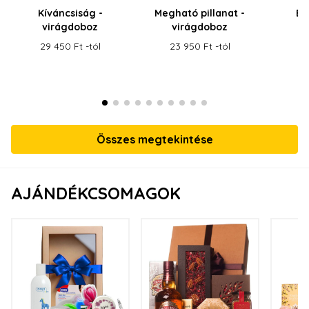
Kíváncsiság -
Megható pillanat -
Bo
virágdoboz
virágdoboz
v
29 450 Ft -tól
23 950 Ft -tól
25
Összes megtekintése
AJÁNDÉKCSOMAGOK