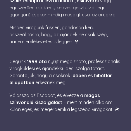
születésnapról
,
évfordulóról
,
esküvőről
vagy
beleegye
egyszerűen csak egy kedves gesztusról, egy
beállítás
emlékezé
gyönyörű csokor mindig mosolyt csal az arcokra.
Szüksége
Cookie-S
cookie b
Minden virágunk frissen, gondosan kerül
megfelel
működjö
összeállításra, hogy az ajándék ne csak szép,
XSRF-TOKEN
escadaviragkuldes.hu
1 óra
Ez a süti
hanem emlékezetes is legyen. 🎀
59
biztonsá
perc
elősegíté
Google
érdekébe
Privacy Policy
webhelye
Cégünk
1999 óta
nyújt megbízható, professzionális
kérelmek
hamisítá
virágküldési és ajándékküldési szolgáltatást.
megakadá
Garantáljuk, hogy a csokrok
időben
és
hibátlan
állapotban
érkeznek meg.
Válassza az Escadát, és élvezze a
magas
színvonalú kiszolgálást
– mert minden alkalom
Név
Szolgáltató / Domain
Lejárat
Leírás
különleges, és megérdemli a legszebb virágokat. 🌸
Név
Szolgáltató / Domain
Lejárat
Leírás
_gid
1 nap
Ezt a sütit 
Google LLC
Analytics áll
.escadaviragkuldes.hu
_fbp
3
A Facebook egy
Meta Platform Inc.
Minden
hónap
sor olyan
.escadaviragkuldes.hu
meglátogato
4 nap
reklámtermék
egyedi érték