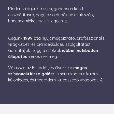
emlékezé
Szüksége
Minden virágunk frissen, gondosan kerül
Cookie-S
cookie b
összeállításra, hogy az ajándék ne csak szép,
megfelel
hanem emlékezetes is legyen. 🎀
működjö
XSRF-TOKEN
escadaviragkuldes.hu
1 óra
Ez a süti
59
biztonsá
perc
elősegíté
Google
Cégünk
1999 óta
nyújt megbízható, professzionális
érdekébe
Privacy Policy
webhelye
virágküldési és ajándékküldési szolgáltatást.
kérelmek
hamisítá
Garantáljuk, hogy a csokrok
időben
és
hibátlan
megakadá
állapotban
érkeznek meg.
Válassza az Escadát, és élvezze a
magas
színvonalú kiszolgálást
– mert minden alkalom
különleges, és megérdemli a legszebb virágokat. 🌸
Név
Szolgáltató / Domain
Lejárat
Leírás
Név
Szolgáltató / Domain
Lejárat
Leírás
_gid
1 nap
Ezt a sütit 
Google LLC
Analytics áll
.escadaviragkuldes.hu
_fbp
3
A Facebook egy
Meta Platform Inc.
Minden
hónap
sor olyan
.escadaviragkuldes.hu
meglátogato
4 nap
reklámtermék
egyedi érték
szállítására
és frissít, és
használja, mint
oldalmegtek
például valós