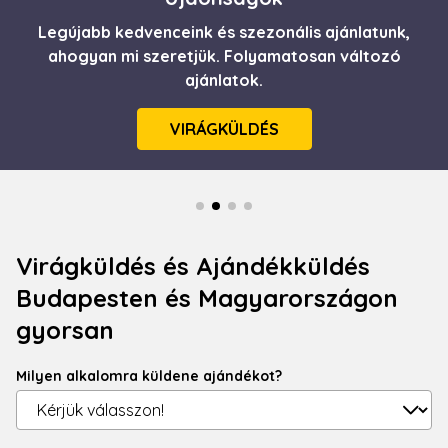
Legújabb kedvenceink és szezonális ajánlatunk,
Itt a nyár! Frissesség, üdeség csokorba szedve.
Minőségi, gyors virágküldés egyenesen házhoz
ahogyan mi szeretjük. Folyamatosan változó
ajánlatok.
szállítva.
VIRÁGKÜLDÉS
RÉSZLETEK
Virágküldés és Ajándékküldés
Budapesten és Magyarországon
gyorsan
Milyen alkalomra küldene ajándékot?