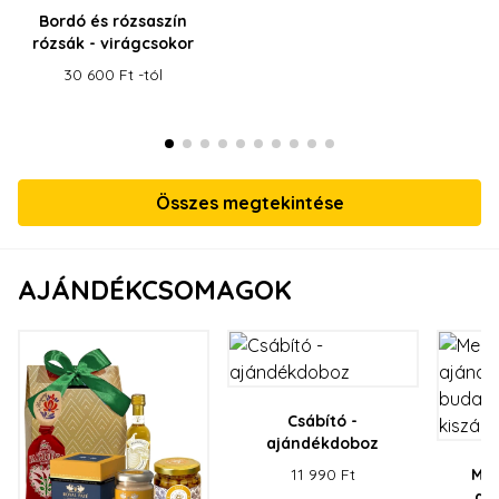
Bordó és rózsaszín
rózsák - virágcsokor
30 600 Ft -tól
Összes megtekintése
AJÁNDÉKCSOMAGOK
Csábító -
ajándékdoboz
11 990 Ft
Me
aj