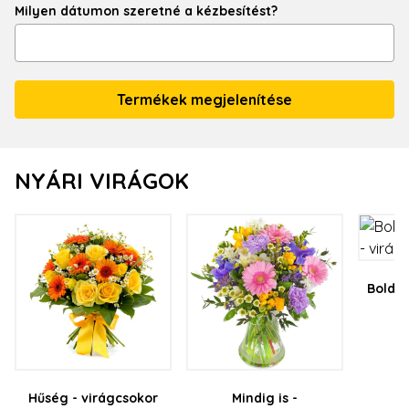
Milyen dátumon szeretné a kézbesítést?
NYÁRI VIRÁGOK
Boldog
v
36
Hűség - virágcsokor
Mindig is -