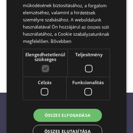
ENGLISH
működésének biztosításához, a forgalom
elemzéséhez, valamint a hirdetések
személyre szabásához. A weboldalunk
használatával Ön hozzájárul az összes süti
használatához, a Cookie szabályzatunknak
megfelelően.
Bővebben
Escada Virágküldés és Ajándékküldés
Elengedhetetlenül
Teljesítmény
Magyarország egész területén
akár a
szükséges
megrendelés napján is
Célzás
Funkcionalitás
💐 Virágküldés és
ÖSSZES ELFOGADÁSA
Ajándékküldés Magyarországon
ÖSSZES ELUTASÍTÁSA