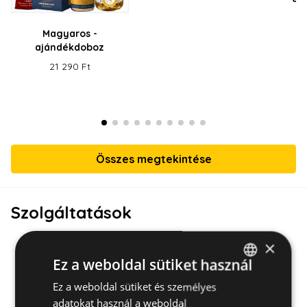
ki
Magyaros -
ajándékdoboz
21 290 Ft
Összes megtekintése
Szolgáltatások
×
Ez a weboldal sütiket használ
Ez a weboldal sütiket és személyes
HUNGARIAN
adatokat használ a weboldal