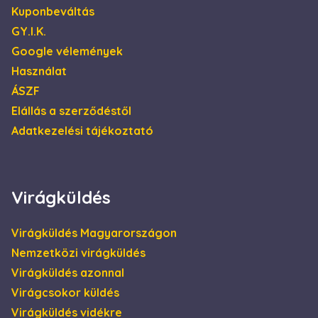
böngészője
Kuponbeváltás
támogatja-e a
sütiket.
GY.I.K.
IDE
1 év
Ezt a cookie-t a
Google LLC
Google vélemények
Doubleclick állítja
.doubleclick.net
be, és
Használat
információkat
szolgáltat arról,
ÁSZF
hogy a
végfelhasználó
Elállás a szerződéstől
hogyan használja
a weboldalt, és
Adatkezelési tájékoztató
minden olyan
reklámról,
amelyet a
végfelhasználó
láthatott, mielőtt
meglátogatta az
említett
Virágküldés
weboldalt.
_gcl_au
2
Ezt a cookie-t a
Google LLC
Virágküldés Magyarországon
hónap
Doubleclick állítja
.escadaviragkuldes.hu
4 hét
be, és
Nemzetközi virágküldés
információkat
szolgáltat arról,
Virágküldés azonnal
hogy a
végfelhasználó
Virágcsokor küldés
hogyan használja
a weboldalt, és
Virágküldés vidékre
minden olyan