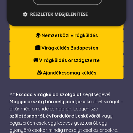
– Még Ma, Szeretettel
RÉSZLETEK MEGJELENÍTÉSE
🌹 Rózsacsokor gyors kiszállítással
🌍 Nemzetközi virágküldés
Elengedhetetlenül szükséges
Teljesítmény
Célzás
Funkcionalitás
🏙️ Virágküldés Budapesten
Az elengedhetetlenül szükséges sütik lehetővé teszik
🚚 Virágküldés országszerte
a webhely alapvető funkcióit, például a felhasználói
bejelentkezést és a fiókkezelést. A weboldal nem
használható megfelelően az elengedhetetlenül
🎁 Ajándékcsomag küldés
szükséges sütik nélkül.
Név
Szolgáltató / Domain
Lejárat
Leírás
Az
Escada virágküldő szolgálat
segítségével
escada_session
escadaviragkuldes.hu
1 óra
59
Magyarország bármely pontjára
küldhet virágot –
perc
akár még a rendelés napján. Legyen szó
CookieScriptConsent
4 hét 2
Ezt a coo
CookieScript
születésnapról
,
évfordulóról
,
esküvőről
vagy
nap
Cookie-S
escadaviragkuldes.hu
szolgálta
egyszerűen csak egy kedves gesztusról, egy
a látogat
beleegye
gyönyörű csokor mindig mosolyt csal az arcokra.
beállítás