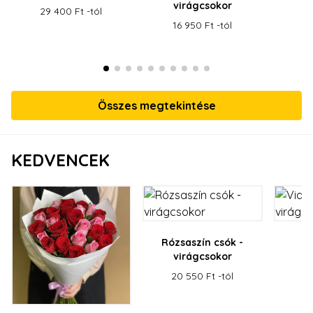
virágcsokor
29 400 Ft -tól
16 950 Ft -tól
Összes megtekintése
KEDVENCEK
Rózsaszín csók -
V
virágcsokor
v
20 550 Ft -tól
12