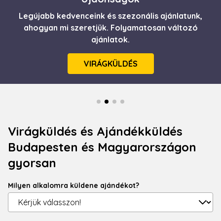
Különleges finomságok és ajándékcsomagok, a
Legújabb kedvenceink és szezonális ajánlatunk,
Itt a nyár! Frissesség, üdeség csokorba szedve.
Minőségi, gyors virágküldés egyenesen házhoz
ahogyan mi szeretjük. Folyamatosan változó
különleges élményre és ízorgiára vágyó
ínyenceknek.
ajánlatok.
szállítva.
VIRÁGKÜLDÉS
RÉSZLETEK
RÉSZLETEK
Virágküldés és Ajándékküldés
Budapesten és Magyarországon
gyorsan
Milyen alkalomra küldene ajándékot?