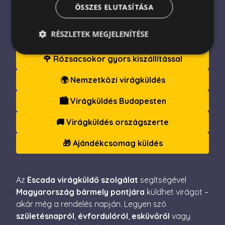
Ajándékküldés Magyarországon
ÖSSZES ELUTASÍTÁSA
– Még Ma, Szeretettel
RÉSZLETEK MEGJELENÍTÉSE
🌹 Rózsacsokor gyors kiszállítással
Elengedhetetlenül szükséges
Teljesítmény
🌍 Nemzetközi virágküldés
Célzás
Funkcionalitás
🏙️ Virágküldés Budapesten
Az elengedhetetlenül szükséges sütik lehetővé teszik
a webhely alapvető funkcióit, például a felhasználói
🚚 Virágküldés országszerte
bejelentkezést és a fiókkezelést. A weboldal nem
használható megfelelően az elengedhetetlenül
szükséges sütik nélkül.
🎁 Ajándékcsomag küldés
Név
Szolgáltató / Domain
Lejárat
Leírás
escada_session
escadaviragkuldes.hu
1 óra
59
Az
Escada virágküldő szolgálat
segítségével
perc
Magyarország bármely pontjára
küldhet virágot –
CookieScriptConsent
4 hét 2
Ezt a coo
CookieScript
akár még a rendelés napján. Legyen szó
nap
Cookie-S
escadaviragkuldes.hu
szolgálta
születésnapról
,
évfordulóról
,
esküvőről
vagy
a látogat