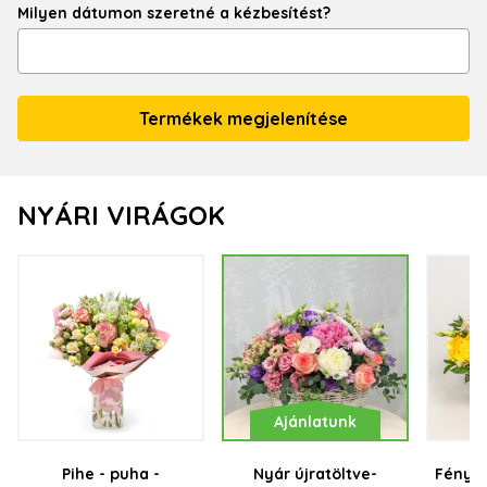
Milyen dátumon szeretné a kézbesítést?
NYÁRI VIRÁGOK
Ajánlatunk
Pihe - puha -
Nyár újratöltve-
Fényes