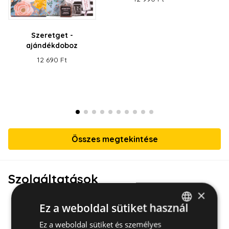
Szeretget -
ajándékdoboz
12 690 Ft
Összes megtekintése
Szolgáltatások
×
Ez a weboldal sütiket használ
Ez a weboldal sütiket és személyes
HUNGARIAN