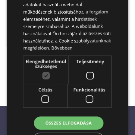
adatokat használ a weboldal
ENGLISH
működésének biztosításához, a forgalom
elemzéséhez, valamint a hirdetések
személyre szabásához. A weboldalunk
használatával Ön hozzájárul az összes süti
használatához, a Cookie szabályzatunknak
megfelelően.
Bővebben
Elengedhetetlenül
Teljesítmény
Escada Virágküldés és Ajándékküldés
szükséges
Magyarország egész területén
akár a
megrendelés napján is
Célzás
Funkcionalitás
ÖSSZES ELFOGADÁSA
💐 Virágküldés és