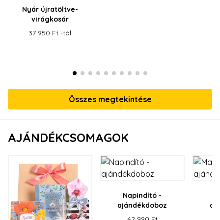
Nyár újratöltve-
virágkosár
37 950 Ft -tól
Összes megtekintése
AJÁNDÉKCSOMAGOK
Napindító -
M
ajándékdoboz
aj
42 990 Ft