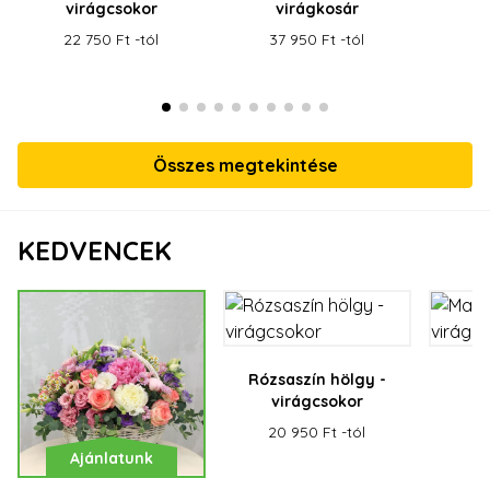
virágcsokor
virágkosár
v
22 750 Ft -tól
37 950 Ft -tól
26
Összes megtekintése
KEDVENCEK
Rózsaszín hölgy -
M
virágcsokor
v
20 950 Ft -tól
19
Ajánlatunk