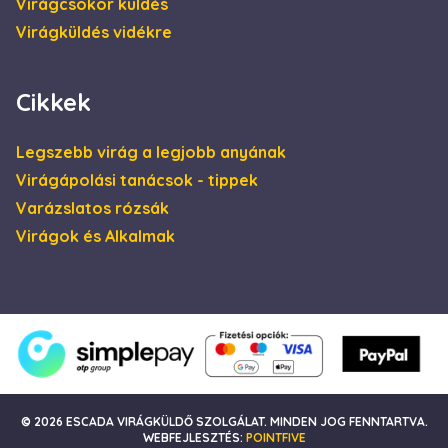
Virágcsokor küldés
minden olyan
reklámról,
Virágküldés vidékre
amelyet a
végfelhasználó
láthatott, mielőtt
meglátogatta az
említett
Cikkek
weboldalt.
Legszebb virág a legjobb anyának
Virágápolási tanácsok - tippek
Varázslatos rózsák
Virágok és Alkalmak
© 2026 ESCADA VIRÁGKÜLDŐ SZOLGÁLAT. MINDEN JOG FENNTARTVA.
WEBFEJLESZTÉS:
POINTFIVE