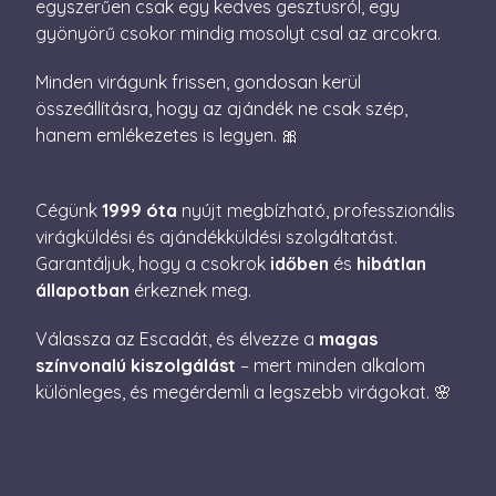
beleegye
egyszerűen csak egy kedves gesztusról, egy
beállítás
gyönyörű csokor mindig mosolyt csal az arcokra.
emlékezé
Szüksége
Cookie-S
Minden virágunk frissen, gondosan kerül
cookie b
megfelel
összeállításra, hogy az ajándék ne csak szép,
működjö
hanem emlékezetes is legyen. 🎀
XSRF-TOKEN
escadaviragkuldes.hu
1 óra
Ez a süti
59
biztonsá
perc
elősegíté
Google
érdekébe
Privacy Policy
webhelye
Cégünk
1999 óta
nyújt megbízható, professzionális
kérelmek
virágküldési és ajándékküldési szolgáltatást.
hamisítá
megakadá
Garantáljuk, hogy a csokrok
időben
és
hibátlan
állapotban
érkeznek meg.
Válassza az Escadát, és élvezze a
magas
színvonalú kiszolgálást
– mert minden alkalom
Név
Szolgáltató / Domain
Lejárat
Leírás
különleges, és megérdemli a legszebb virágokat. 🌸
Név
Szolgáltató / Domain
Lejárat
Leírás
_gid
1 nap
Ezt a sütit 
Google LLC
Analytics áll
.escadaviragkuldes.hu
_fbp
3
A Facebook egy
Meta Platform Inc.
Minden
hónap
sor olyan
.escadaviragkuldes.hu
meglátogato
4 nap
reklámtermék
egyedi érték
szállítására