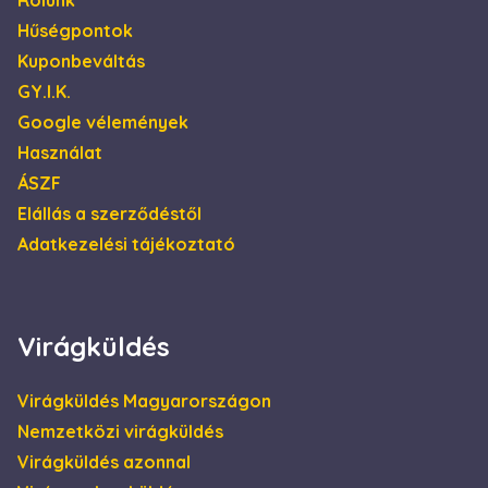
látogatójának
böngészője
Hűségpontok
támogatja-e a
sütiket.
Kuponbeváltás
IDE
1 év
Ezt a cookie-t a
Google LLC
GY.I.K.
Doubleclick állítja
.doubleclick.net
be, és
Google vélemények
információkat
szolgáltat arról,
Használat
hogy a
végfelhasználó
ÁSZF
hogyan használja
a weboldalt, és
Elállás a szerződéstől
minden olyan
reklámról,
Adatkezelési tájékoztató
amelyet a
végfelhasználó
láthatott, mielőtt
meglátogatta az
említett
weboldalt.
Virágküldés
_gcl_au
2
Ezt a cookie-t a
Google LLC
hónap
Doubleclick állítja
.escadaviragkuldes.hu
4 hét
be, és
Virágküldés Magyarországon
információkat
szolgáltat arról,
Nemzetközi virágküldés
hogy a
végfelhasználó
Virágküldés azonnal
hogyan használja
a weboldalt, és