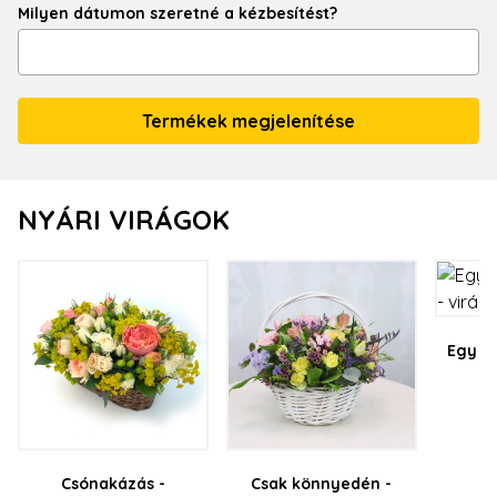
Milyen dátumon szeretné a kézbesítést?
NYÁRI VIRÁGOK
Egy na
v
21
Csónakázás -
Csak könnyedén -