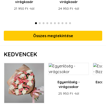
virágkosár
virágkosár
21 950 Ft -tól
24 950 Ft -tól
Összes megtekintése
KEDVENCEK
Egyenlőség -
Escada
virágcsokor
B
25 950 Ft -tól
14