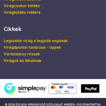
a weboldalt, és
minden olyan
Virágcsokor küldés
reklámról,
amelyet a
Virágküldés vidékre
végfelhasználó
láthatott, mielőtt
meglátogatta az
említett
Cikkek
weboldalt.
Legszebb virág a legjobb anyának
Virágápolási tanácsok - tippek
Varázslatos rózsák
Virágok és Alkalmak
© 2026 ESCADA VIRÁGKÜLDŐ SZOLGÁLAT. MINDEN JOG FENNTARTVA.