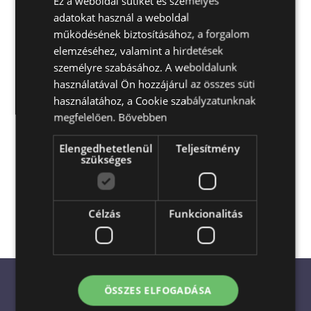
Ez a weboldal sütiket és személyes
adatokat használ a weboldal
ENGLISH
működésének biztosításához, a forgalom
elemzéséhez, valamint a hirdetések
személyre szabásához. A weboldalunk
használatával Ön hozzájárul az összes süti
használatához, a Cookie szabályzatunknak
megfelelően.
Bővebben
Elengedhetetlenül
Teljesítmény
Escada Virágküldés és Ajándékküldés
szükséges
Magyarország egész területén
akár a
megrendelés napján is
Célzás
Funkcionalitás
ÖSSZES ELFOGADÁSA