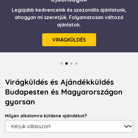
Legújabb kedvenceink és szezonális ajánlatunk,
Itt a nyár! Frissesség, üdeség csokorba szedve.
Minőségi, gyors virágküldés egyenesen házhoz
ahogyan mi szeretjük. Folyamatosan változó
ajánlatok.
szállítva.
VIRÁGKÜLDÉS
RÉSZLETEK
Virágküldés és Ajándékküldés
Budapesten és Magyarországon
gyorsan
Milyen alkalomra küldene ajándékot?