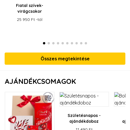
Fiatal szívek-
virágcsokor
25 950 Ft -tól
Összes megtekintése
AJÁNDÉKCSOMAGOK
Születésnapos -
B
ajándékdoboz
ajá
11 490 Ft