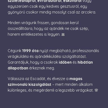
születésnapról
,
évfordulóról
,
esküvőről
vagy
beleegye
egyszerűen csak egy kedves gesztusról, egy
beállítás
emlékezé
gyönyörű csokor mindig mosolyt csal az arcokra.
Szüksége
Cookie-S
cookie b
Minden virágunk frissen, gondosan kerül
megfelel
működjö
összeállításra, hogy az ajándék ne csak szép,
XSRF-TOKEN
escadaviragkuldes.hu
1 óra
Ez a süti
hanem emlékezetes is legyen. 🎀
59
biztonsá
perc
elősegíté
Google
érdekébe
Privacy Policy
webhelye
Cégünk
1999 óta
nyújt megbízható, professzionális
kérelmek
hamisítá
virágküldési és ajándékküldési szolgáltatást.
megakadá
Garantáljuk, hogy a csokrok
időben
és
hibátlan
állapotban
érkeznek meg.
Válassza az Escadát, és élvezze a
magas
színvonalú kiszolgálást
– mert minden alkalom
Név
Szolgáltató / Domain
Lejárat
Leírás
különleges, és megérdemli a legszebb virágokat. 🌸
Név
Szolgáltató / Domain
Lejárat
Leírás
_gid
1 nap
Ezt a sütit 
Google LLC
Analytics áll
.escadaviragkuldes.hu
_fbp
3
A Facebook egy
Meta Platform Inc.
Minden
hónap
sor olyan
.escadaviragkuldes.hu
meglátogato
4 nap
reklámtermék
egyedi érték