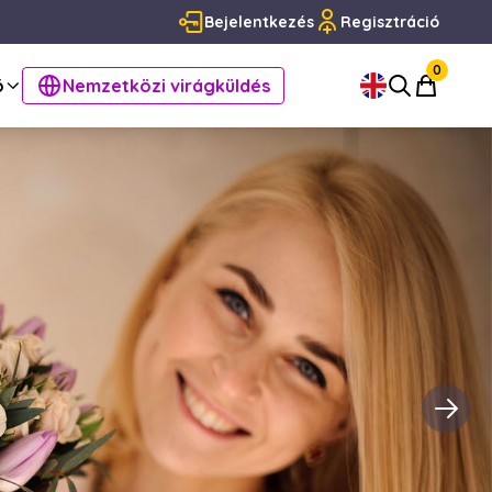
Bejelentkezés
Regisztráció
0
ó
Nemzetközi virágküldés