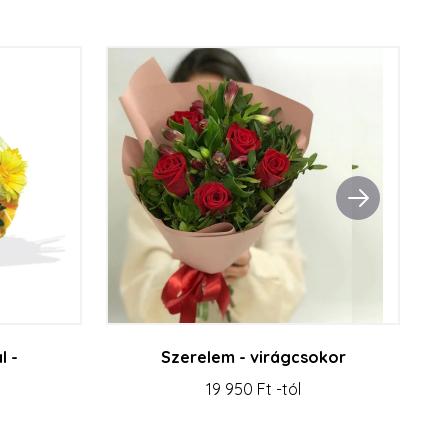
l -
Szerelem - virágcsokor
19 950 Ft -tól