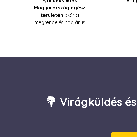
Ajándékküldés
virá
IDE
Goog
Magyarország egész
.doub
területén
akár a
megrendelés napján is
_gcl_au
Goog
.esca
💐 Virágküldés 