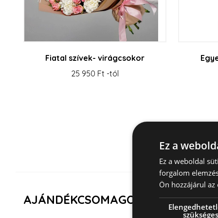
Fiatal szívek- virágcsokor
Egye
25 950 Ft -tól
Ez a webolda
Ez a weboldal sü
forgalom elemzés
Ön hozzájárul az 
AJÁNDÉKCSOMAGOK
Elengedhetet
szüksége