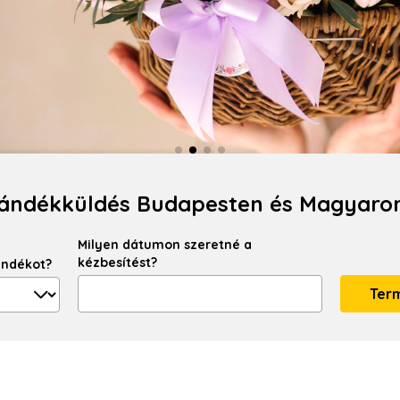
Ajándékküldés Budapesten és Magyaro
Milyen dátumon szeretné a
kézbesítést?
ándékot?