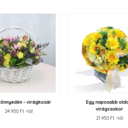
könnyedén - virágkosár
Egy naposabb olda
virágcsokor
24 950 Ft -tól
21 450 Ft -tól