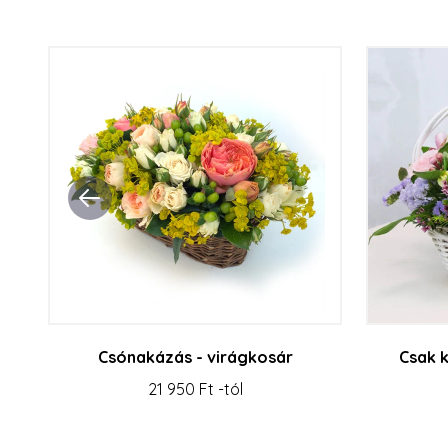
Csónakázás - virágkosár
Csak 
21 950 Ft -tól