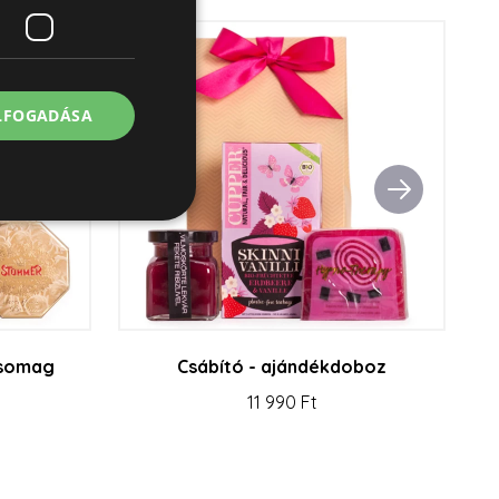
ELFOGADÁSA
jelentkezést és a
csomag
Csábító - ajándékdoboz
11 990 Ft
asználja a látogatói
ére. Szükséges, hogy
n működjön.