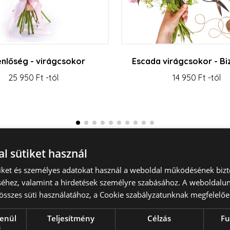
nlőség - virágcsokor
Escada virágcsokor - Bi
25 950 Ft -tól
14 950 Ft -tól
Összes megtekintése
l sütiket használ
tiket és személyes adatokat használ a weboldal működésének bizt
éhez, valamint a hirdetések személyre szabásához. A weboldalun
összes süti használatához, a Cookie szabályzatunknak megfelelőe
lenül
Teljesítmény
Célzás
Fu
s