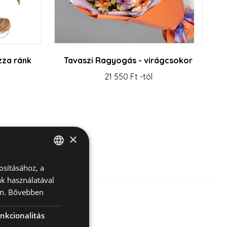
zza ránk
Tavaszi Ragyogás - virágcsokor
21 550 Ft -tól
×
osításához, a
HUNGARIAN
k használatával
ENGLISH
n.
Bővebben
nkcionalitás