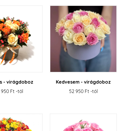
s - virágdoboz
Kedvesem - virágdoboz
 950 Ft -tól
52 950 Ft -tól