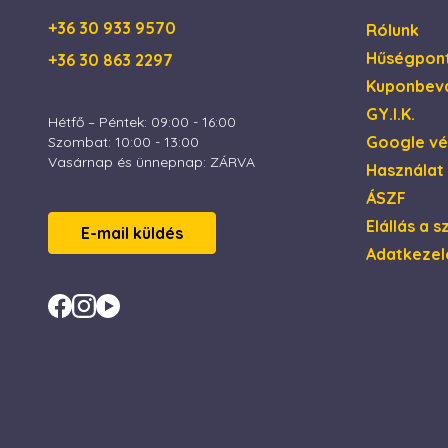
+36 30 933 9570
Rólunk
Hűségpon
+36 30 863 2297
Kuponbevá
GY.I.K.
Hétfő – Péntek: 09:00 - 16:00
Google v
Szombat: 10:00 - 13:00
Vasárnap és ünnepnap: ZÁRVA
Használat
ÁSZF
Elállás a 
E-mail küldés
Adatkezel