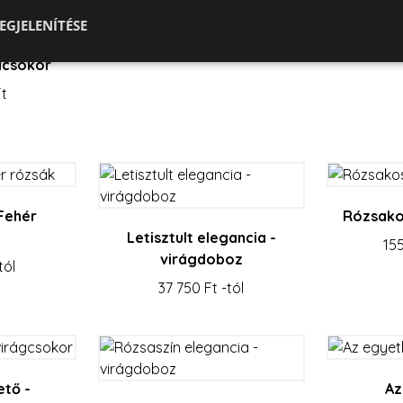
EGJELENÍTÉSE
acsokor
Ft
Elengedhetetlenül szükséges
Teljesítmény
Célzás
Funkcionalitás
szükséges sütik lehetővé teszik a webhely alapvető funkcióit, például a felhasználói be
ldal nem használható megfelelően az elengedhetetlenül szükséges sütik nélkül.
Szolgáltató / Domain
Lejárat
Leírás
escadaviragkuldes.hu
1 óra
59
 Fehér
Rózsako
perc
Letisztult elegancia -
155
nt
4 hét 2
Ezt a cookie-t a Cookie-Script.com szolgáltatás h
CookieScript
virágdoboz
nap
cookie-k beleegyezési beállításainak emlékezés
escadaviragkuldes.hu
tól
a Cookie-Script.com cookie banner megfelelőe
37 750 Ft -tól
escadaviragkuldes.hu
1 óra
Ez a süti a webhely biztonságának elősegítése 
59
webhelyek közötti kérelmek hamisításának me
perc
Google Privacy Policy
tő -
Az
Szolgáltató / Domain
Lejárat
Leírás