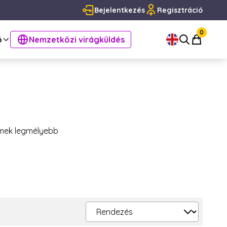
Bejelentkezés
Regisztráció
0
ó
Nemzetközi virágküldés
elmek legmélyebb