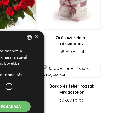
×
 - virágcsokor
Örök szerelem -
rózsadoboz
 890 Ft -tól
osításához, a
HUNGARIAN
38 750 Ft -tól
k használatával
ENGLISH
n.
Bővebben
nkcionalitás
m - virágcsokor
Bordó és fehér rózsák
 100 Ft -tól
virágcsokor
30 600 Ft -tól
ELFOGADÁSA