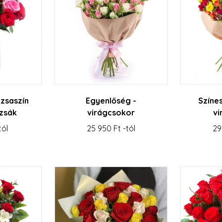
ózsaszín
Egyenlőség -
Színe
zsák
virágcsokor
vi
tól
25 950 Ft -tól
29