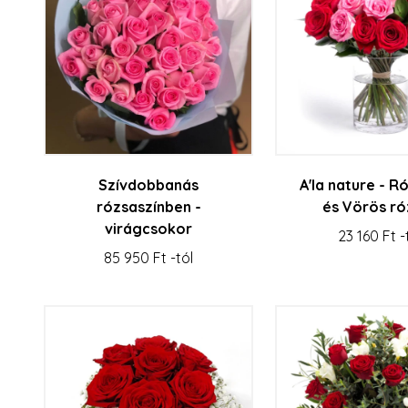
Szívdobbanás
A'la nature - R
rózsaszínben -
és Vörös ró
virágcsokor
23 160 Ft -
85 950 Ft -tól