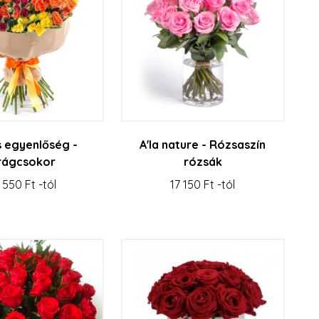
s egyenlőség -
A'la nature - Rózsaszín
rágcsokor
rózsák
 550 Ft -tól
17 150 Ft -tól