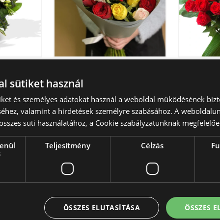
gcsokor
Színes rózsák
Ábránd
l sütiket használ
virágcsokor
tól
66
tiket és személyes adatokat használ a weboldal működésének bizt
30 600 Ft -tól
éhez, valamint a hirdetések személyre szabásához. A weboldalun
összes süti használatához, a Cookie szabályzatunknak megfelelőe
lenül
Teljesítmény
Célzás
Fu
s
Vágyakozás -
Vonzalo
virágcsokor
24
57 950 Ft -tól
ÖSSZES ELUTASÍTÁSA
ÖSSZES 