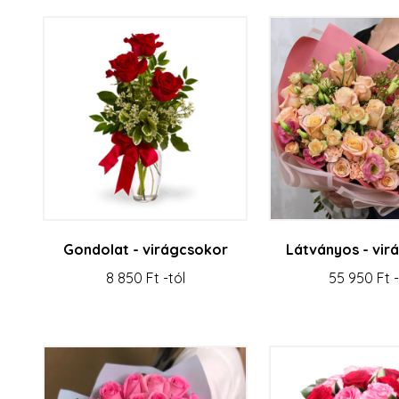
Gondolat - virágcsokor
Látványos - vir
8 850 Ft -tól
55 950 Ft -