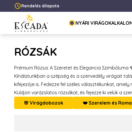
Rendelés állapota
NYÁRI VIRÁGOK
ALKALO
RÓZSÁK
Prémium Rózsa: A Szeretet és Elegancia Szimbóluma 
Kínálatunkban a szépség és a szenvedély virágait tal
kifejezője is. Fedezze fel széles választékunkat, amely
Küldjön varázslatos rózsákat, és fejezze ki velük a sze
🌸 Virágdobozok
❤️ Szerelem és Roma