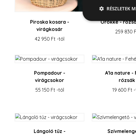
RÉSZLETEK M
Piroska kosara -
Örökké - rózs
virágkosár
259 830 
42 950 Ft -tól
Az elengedhetetlenül 
fiókkezelést. A webo
Név
escada_session
Pompadour -
A'la nature -
virágcsokor
rózsák
CookieScriptConse
55 150 Ft -tól
19 600 Ft -
XSRF-TOKEN
Lángoló tűz -
Szívmelenge
Név