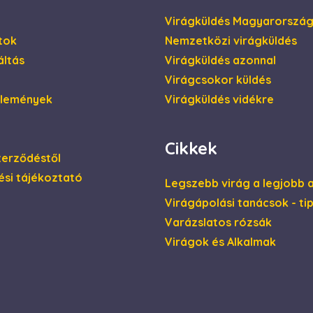
weboldalt.
Virágküldés Magyarorszá
tok
Nemzetközi virágküldés
ltás
Virágküldés azonnal
Virágcsokor küldés
élemények
Virágküldés vidékre
Cikkek
szerződéstől
ési tájékoztató
Legszebb virág a legjobb 
Virágápolási tanácsok - ti
Varázslatos rózsák
Virágok és Alkalmak