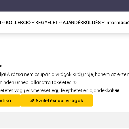
M
KOLLEKCIÓ
KEGYELET
AJÁNDÉKKÜLDÉS
Informáci
🌹
álja! A rózsa nem csupán a virágok királynője, hanem az érz
 minden ünnepi pillanatra tökéletes. ✨
retetét vagy elismerését egy felejthetetlen ajándékkal! ❤️
ntika
🎉 Születésnapi virágok