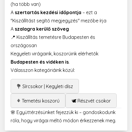
(ha több van)
A
szertartás kezdési időpontja
– ezt a
"Kiszállítást segítő megjegyzés" mezőbe írja
A
szalagra kerülő szöveg
📍 Kiszállítás temetésre Budapesten és
országosan
Kegyeleti virágaink, koszorúink elérhetők
Budapesten és vidéken is
.
Válasszon kategóriáink közül:
💐 Sírcsokor | Kegyleti dísz
⚘ Temetési koszorú
🕊️ Részvét csokor
🌸 Együttérzésünket fejezzük ki – gondoskodunk
róla, hogy virágai méltó módon érkezzenek meg.