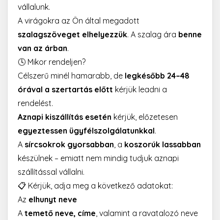
vállalunk.
A virágokra az Ön által megadott
szalagszöveget elhelyezzük
. A szalag ára
benne
van az árban
.
🕓 Mikor rendeljen?
Célszerű minél hamarabb, de
legkésőbb 24–48
órával a szertartás előtt
kérjük leadni a
rendelést.
Aznapi kiszállítás esetén
kérjük, előzetesen
egyeztessen ügyfélszolgálatunkkal
.
A
sírcsokrok gyorsabban
, a
koszorúk lassabban
készülnek – emiatt nem mindig tudjuk aznapi
szállítással vállalni.
📋 Kérjük, adja meg a következő adatokat:
Az
elhunyt neve
A
temető neve, címe
, valamint a ravatalozó neve