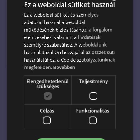
Ez a weboldal sütiket használ
Az
Escada virágküldő szolgálat
segítségével
Magyarország bármely pontjára
küldhet virágot –
Ez a weboldal sütiket és személyes
HUNGARIAN
akár még a rendelés napján. Legyen szó
adatokat használ a weboldal
ENGLISH
születésnapról
,
évfordulóról
,
esküvőről
vagy
működésének biztosításához, a forgalom
egyszerűen csak egy kedves gesztusról, egy
elemzéséhez, valamint a hirdetések
gyönyörű csokor mindig mosolyt csal az arcokra.
személyre szabásához. A weboldalunk
használatával Ön hozzájárul az összes süti
Minden virágunk frissen, gondosan kerül
használatához, a Cookie szabályzatunknak
összeállításra, hogy az ajándék ne csak szép,
megfelelően.
Bővebben
hanem emlékezetes is legyen. 🎀
Elengedhetetlenül
Teljesítmény
szükséges
Cégünk
1999 óta
nyújt megbízható, professzionális
virágküldési és ajándékküldési szolgáltatást.
Garantáljuk, hogy a csokrok
időben
és
hibátlan
Célzás
Funkcionalitás
állapotban
érkeznek meg.
Válassza az Escadát, és élvezze a
magas
színvonalú kiszolgálást
– mert minden alkalom