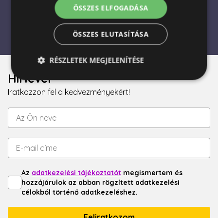
ÖSSZES ELFOGADÁSA
különleges, és megérdemli a legszebb virágokat. 🌸
ÖSSZES ELUTASÍTÁSA
RÉSZLETEK MEGJELENÍTÉSE
Hírlevél
Iratkozzon fel a kedvezményekért!
Elengedhetetlenül szükséges
Teljesítmény
Célzás
Funkcionalitás
Az elengedhetetlenül szükséges sütik lehetővé teszik
a webhely alapvető funkcióit, például a felhasználói
bejelentkezést és a fiókkezelést. A weboldal nem
használható megfelelően az elengedhetetlenül
szükséges sütik nélkül.
Az
adatkezelési tájékoztatót
megismertem és
Név
Szolgáltató / Domain
Lejárat
Leírás
hozzájárulok az abban rögzített adatkezelési
escada_session
escadaviragkuldes.hu
1 óra
célokból történő adatkezeléshez.
59
perc