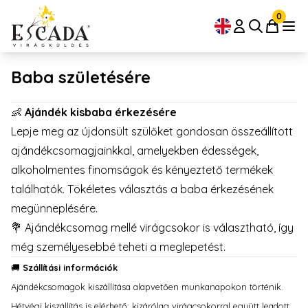
0
Baba születésére
👶
Ajándék kisbaba érkezésére
Lepje meg az újdonsült szülőket gondosan összeállított
ajándékcsomagjainkkal, amelyekben édességek,
alkoholmentes finomságok és kényeztető termékek
találhatók. Tökéletes választás a baba érkezésének
megünneplésére.
💐 Ajándékcsomag mellé virágcsokor is választható, így
még személyesebbé teheti a meglepetést.
🚚
Szállítási információk
Ajándékcsomagok kiszállítása alapvetően munkanapokon történik.
Hétvégi kiszállítás is elérhető; kizárólag virágcsokorral együtt leadott