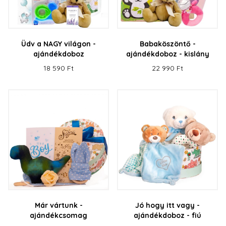
Üdv a NAGY világon -
Babaköszöntő -
ajándékdoboz
ajándékdoboz - kislány
18 590 Ft
22 990 Ft
Már vártunk -
Jó hogy itt vagy -
ajándékcsomag
ajándékdoboz - fiú