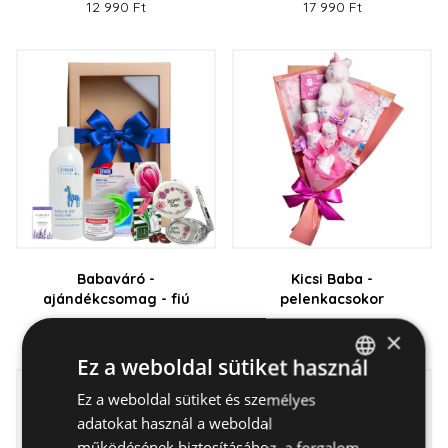
12 990 Ft
17 990 Ft
Babaváró -
Kicsi Baba -
ajándékcsomag - fiú
pelenkacsokor
20 790 Ft
17 990 Ft
×
Ez a weboldal sütiket használ
Ez a weboldal sütiket és személyes
HUNGARIAN
adatokat használ a weboldal
ENGLISH
működésének biztosításához, a forgalom