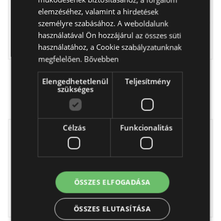
elemzéséhez, valamint a hirdetések
személyre szabásához. A weboldalunk
használatával Ön hozzájárul az összes süti
használatához, a Cookie szabályzatunknak
megfelelően.
Bővebben
Kicsi fiú - pelenkacsokor
Baba boldogság -
Elengedhetetlenül
Teljesítmény
ajándékdoboz
17 990 Ft
szükséges
31 890 Ft
Célzás
Funkcionalitás
ÖSSZES ELFOGADÁSA
ÖSSZES ELUTASÍTÁSA