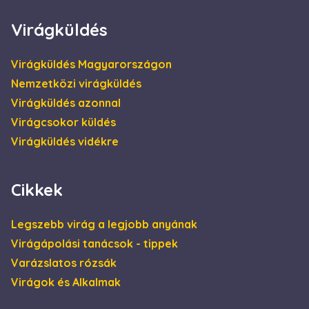
hogy a
végfelhasználó
Virágküldés
hogyan használja
a weboldalt, és
minden olyan
reklámról,
Virágküldés Magyarországon
amelyet a
végfelhasználó
Nemzetközi virágküldés
láthatott, mielőtt
meglátogatta az
Virágküldés azonnal
említett
weboldalt.
Virágcsokor küldés
_gcl_au
2
Ezt a cookie-t a
Google LLC
Virágküldés vidékre
hónap
Doubleclick állítja
.escadaviragkuldes.hu
4 hét
be, és
információkat
szolgáltat arról,
hogy a
Cikkek
végfelhasználó
hogyan használja
a weboldalt, és
minden olyan
Legszebb virág a legjobb anyának
reklámról,
amelyet a
Virágápolási tanácsok - tippek
végfelhasználó
láthatott, mielőtt
Varázslatos rózsák
meglátogatta az
említett
Virágok és Alkalmak
weboldalt.