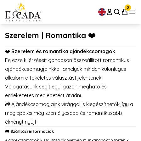
0
Szerelem | Romantika ❤️
❤️
Szerelem és romantika ajándékcsomagok
Fejezze ki érzéseit gondosan összeállított romantikus
ajándékcsomagjainkkal, amelyek minden különleges
alkalomra tökéletes választást jelentenek.
Válogatásunk segít egy igazán megható és
emlékezetes meglepetést átadni.
🎁 Ajándékcsomagjaink virággal is kiegészíthetők, így a
meglepetés még személyesebb és romantikusabb
élményt nyújt.
🚚
Szállítási információk
Ajándékcsomagok kiszállítása alapvetően munkanapokon történik.