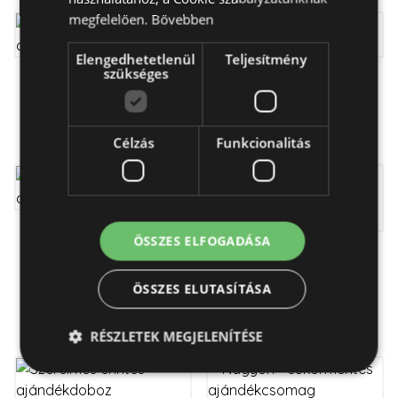
megfelelően.
Bővebben
Elengedhetetlenül
Teljesítmény
szükséges
Hangulat -
Varázslatos -
ajándékcsomag
ajándékdoboz
24 990 Ft
23 190 Ft
Célzás
Funkcionalitás
Te vagy a legjobb -
ÖSSZES ELFOGADÁSA
ajándékcsomag
Szeretettel -
cukormentes -
15 590 Ft
ÖSSZES ELUTASÍTÁSA
ajándékcsomag
12 590 Ft
RÉSZLETEK MEGJELENÍTÉSE