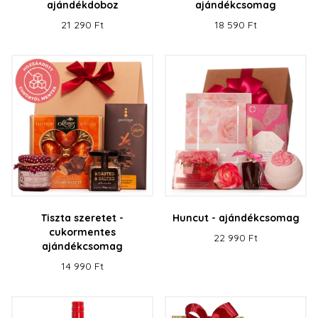
ajándékdoboz
ajándékcsomag
21 290 Ft
18 590 Ft
Tiszta szeretet -
Huncut - ajándékcsomag
cukormentes
22 990 Ft
ajándékcsomag
14 990 Ft