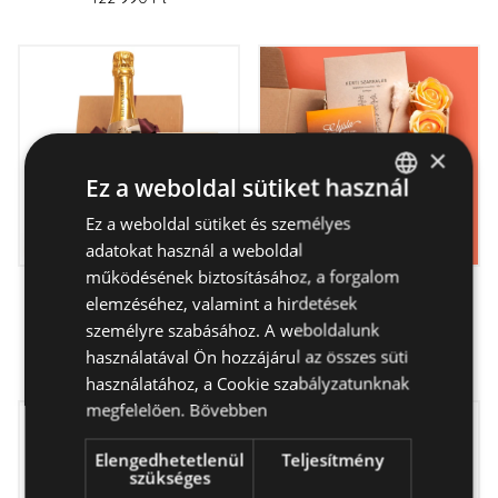
×
Ez a weboldal sütiket használ
Ez a weboldal sütiket és személyes
HUNGARIAN
adatokat használ a weboldal
ENGLISH
működésének biztosításához, a forgalom
Gourmand -
Szivem - ajándékcsomag
elemzéséhez, valamint a hirdetések
ajándékcsomag
személyre szabásához. A weboldalunk
13 290 Ft
32 990 Ft
használatával Ön hozzájárul az összes süti
használatához, a Cookie szabályzatunknak
megfelelően.
Bővebben
Elengedhetetlenül
Teljesítmény
szükséges