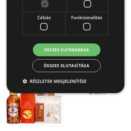
Célzás
Funkcionalitás
Tündérem -
Pezsgés az élet Aranyom
ajándékcsomag
- ajándékcsomag
ÖSSZES ELFOGADÁSA
12 990 Ft
13 990 Ft
ÖSSZES ELUTASÍTÁSA
RÉSZLETEK MEGJELENÍTÉSE
A NŐ - ajándékdoboz
18 990 Ft
Elengedhetetlenül szükséges
Teljesítmény
Célzás
Funkcionalitás
Az elengedhetetlenül szükséges sütik lehetővé teszik
a webhely alapvető funkcióit, például a felhasználói