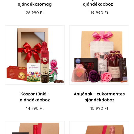
ajándékcsomag
ajándékdoboz_
26 990 Ft
19 990 Ft
Köszöntünk! -
Anyának - cukormentes
ajándékdoboz
ajándékdoboz
14 790 Ft
15 990 Ft