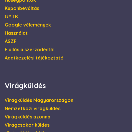
Hűségpontok
végfelhasználó
láthatott, mielőtt
Kuponbeváltás
meglátogatta az
említett
GY.I.K.
weboldalt.
Google vélemények
_gcl_au
2
Ezt a cookie-t a
Google LLC
hónap
Doubleclick állítja
.escadaviragkuldes.hu
Használat
4 hét
be, és
információkat
ÁSZF
szolgáltat arról,
hogy a
Elállás a szerződéstől
végfelhasználó
hogyan használja
Adatkezelési tájékoztató
a weboldalt, és
minden olyan
reklámról,
amelyet a
végfelhasználó
láthatott, mielőtt
Virágküldés
meglátogatta az
említett
weboldalt.
Virágküldés Magyarországon
Nemzetközi virágküldés
Virágküldés azonnal
Virágcsokor küldés