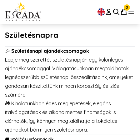
0
Születésnapra
🎉
Születésnapi ajándékcsomagok
Lepje meg szerettét születésnapján egy különleges
ajándékcsomaggal. Válogatásunkban megtalálhatók
legnépszerűbb születésnapi összeállításaink, amelyeket
gondosan készítettünk minden korosztály és ízlés
számára.
🎁 Kínálatunkban édes meglepetések, elegáns
italválogatások és alkoholmentes finomságok is
elérhetők, így könnyen megtalálhatja a tökéletes
ajándékot bármilyen születésnapra.
🚚
Szállítási információk