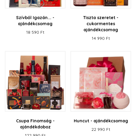
Szívből Igazán... -
Tiszta szeretet -
ajándékcsomag
cukormentes
ajándékcsomag
18 590 Ft
14 990 Ft
Csupa Finomság -
Huncut - ajándékcsomag
ajándékdoboz
22 990 Ft
122 990 Ft