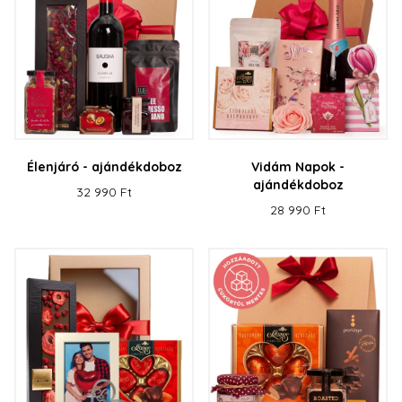
Élenjáró - ajándékdoboz
Vidám Napok -
ajándékdoboz
32 990 Ft
28 990 Ft