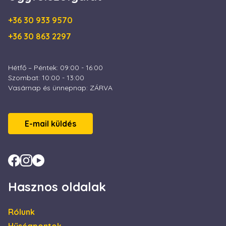
számos Microsoft
tartományt,
lehetővé téve a
+36 30 933 9570
felhasználók
nyomon
+36 30 863 2297
követését.
test_cookie
15
Ezt a cookie-t a
Google LLC
perc
DoubleClick
.doubleclick.net
Hétfő – Péntek: 09:00 - 16:00
állítja be (amely a
Google
Szombat: 10:00 - 13:00
tulajdonában
Vasárnap és ünnepnap: ZÁRVA
van) annak
megállapítására,
hogy a weboldal
látogatójának
böngészője
E-mail küldés
támogatja-e a
sütiket.
IDE
1 év
Ezt a cookie-t a
Google LLC
Doubleclick állítja
.doubleclick.net
be, és
információkat
szolgáltat arról,
hogy a
Hasznos oldalak
végfelhasználó
hogyan használja
a weboldalt, és
minden olyan
Rólunk
reklámról,
amelyet a