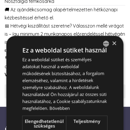
Nosztalgia fémkosárka
🚚 Az ajándékcsomag alapértelmezetten hétköznapi
kézbesítéssel érhető el.
📅 Hétvégi kiszállítást szeretne? Válasszon mellé virágot
is – így minimum 2 munkanapos előrendeléssel hétvégén
×
is kézbesíthető.
Ez a weboldal sütiket használ
👉
Részletek itt
👈
💐Válasszon virágot az ajándékcsomaghoz, és időzítse
Ez a weboldal sütiket és személyes
HUNGARIAN
adatokat használ a weboldal
a kézbesítést a hét bármely napjára.
ENGLISH
működésének biztosításához, a forgalom
VIRÁGCSOKOR
|
VIRÁGDOBOZ
|
VIRÁGKOSÁR
elemzéséhez, valamint a hirdetések
személyre szabásához. A weboldalunk
⚠️ Fontos tudnivalók
használatával Ön hozzájárul az összes süti
használatához, a Cookie szabályzatunknak
megfelelően.
Bővebben
Elengedhetetlenül
Teljesítmény
szükséges