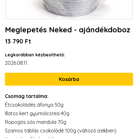
Meglepetés Neked - ajándékdoboz
13 790 Ft
Legkorábban kézbesíthető:
2026.08.11.
Csomag tartalma:
Étcsokoládés áfonya 50g
Illatos kert gyümölcstea 40g
Ropogós sós mandula 70g
Szamos táblás csokoládé 100g (változó ízekben)