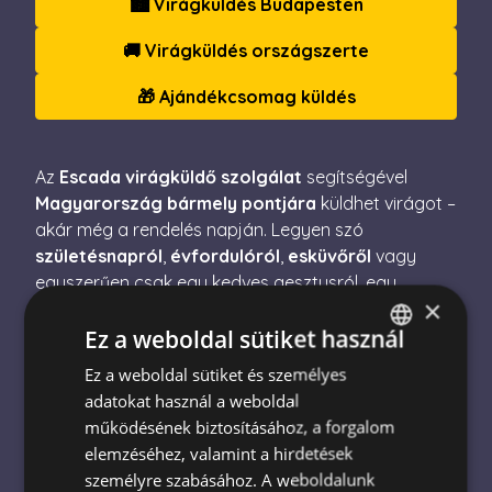
🏙️ Virágküldés Budapesten
🚚 Virágküldés országszerte
🎁 Ajándékcsomag küldés
Az
Escada virágküldő szolgálat
segítségével
Magyarország bármely pontjára
küldhet virágot –
akár még a rendelés napján. Legyen szó
születésnapról
,
évfordulóról
,
esküvőről
vagy
egyszerűen csak egy kedves gesztusról, egy
×
gyönyörű csokor mindig mosolyt csal az arcokra.
Ez a weboldal sütiket használ
Minden virágunk frissen, gondosan kerül
Ez a weboldal sütiket és személyes
HUNGARIAN
összeállításra, hogy az ajándék ne csak szép,
adatokat használ a weboldal
hanem emlékezetes is legyen. 🎀
ENGLISH
működésének biztosításához, a forgalom
elemzéséhez, valamint a hirdetések
személyre szabásához. A weboldalunk
Cégünk
1999 óta
nyújt megbízható, professzionális