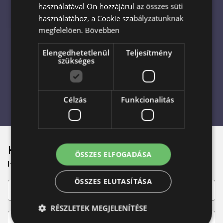
használatával Ön hozzájárul az összes süti
virágküldési és ajándékküldési szolgáltatást.
használatához, a Cookie szabályzatunknak
Garantáljuk, hogy a csokrok
időben
és
hibátlan
megfelelően.
Bővebben
állapotban
érkeznek meg.
Elengedhetetlenül
Teljesítmény
Válassza az Escadát, és élvezze a
magas
szükséges
színvonalú kiszolgálást
– mert minden alkalom
különleges, és megérdemli a legszebb virágokat. 🌸
Célzás
Funkcionalitás
Hírlevél
ÖSSZES ELFOGADÁSA
Iratkozzon fel a kedvezményekért!
ÖSSZES ELUTASÍTÁSA
RÉSZLETEK MEGJELENÍTÉSE