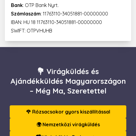
Bank
: OTP Bank Nyrt.
Számlaszám
: 11763110-34051881-00000000
IBAN: HU 18 11763110-34051881-00000000
SWIFT: OTPVHUHB
💐 Virágküldés és
Ajándékküldés Magyarországon
– Még Ma, Szeretettel
🌹 Rózsacsokor gyors kiszállítással
🌍 Nemzetközi virágküldés