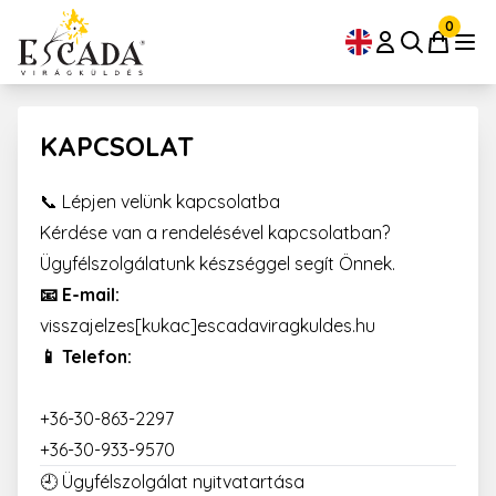
0
KAPCSOLAT
📞 Lépjen velünk kapcsolatba
Kérdése van a rendelésével kapcsolatban?
Ügyfélszolgálatunk készséggel segít Önnek.
📧 E-mail:
visszajelzes[kukac]escadaviragkuldes.hu
📱 Telefon:
+36-30-863-2297
+36-30-933-9570
🕘 Ügyfélszolgálat nyitvatartása