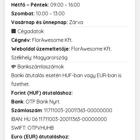
Hétfő – Péntek:
09:00 – 16:00
Szombat:
10:00 – 13:00
Vasárnap és ünnepnap:
Zárva
🏢 Cégadatok
Cégnév:
FlorAwesome Kft.
Weboldal üzemeltetője:
FlorAwesome Kft.
Székhely: Magyarország
💸 Bankszámlaszámok
Banki átutalás esetén HUF-ban vagy EUR-ban is
fizethet.
Forint (HUF) átutaláshoz:
Bank
: OTP Bank Nyrt.
Számlaszám
: 11711003-20011363-00000000
IBAN: HU 06 11711003-20011363-00000000
SWIFT: OTPVHUHB
Euro (EUR) átutaláshoz: