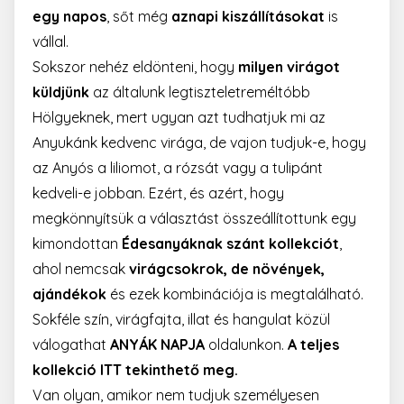
egy napos
, sőt még
aznapi kiszállításokat
is
vállal.
Sokszor nehéz eldönteni, hogy
milyen virágot
küldjünk
az általunk legtiszteletreméltóbb
Hölgyeknek, mert ugyan azt tudhatjuk mi az
Anyukánk kedvenc virága, de vajon tudjuk-e, hogy
az Anyós a liliomot, a rózsát vagy a tulipánt
kedveli-e jobban. Ezért, és azért, hogy
megkönnyítsük a választást összeállítottunk egy
kimondottan
Édesanyáknak szánt kollekciót
,
ahol nemcsak
virágcsokrok, de növények,
ajándékok
és ezek kombinációja is megtalálható.
Sokféle szín, virágfajta, illat és hangulat közül
válogathat
ANYÁK NAPJA
oldalunkon.
A teljes
kollekció ITT tekinthető meg
.
Van olyan, amikor nem tudjuk személyesen