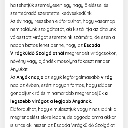
ha tehetjük személyesen egy nagy öleléssel és
szerteáradó szeretettel kedveskedünk.
Az év nagy részében előfordulhat, hogy vasárnap
nem találunk szolgáltatót, aki kiszállítja az általunk
választott virágot szeretteink számára, de ezen a
napon biztos lehet benne, hogy az
Escada
Virágküldő Szolgálatnál
megrendelt virágcsokor,
növény vagy ajándék mosolyra fakaszt minden
Anyukát.
Az
Anyák napja
az egyik legforgalmasabb
virág
nap az évben, ezért nagyon fontos, hogy időben
gondoljunk rá és mihamarabb megrendeljük
a
legszebb virágot a legjobb Anyának
.
Előfordulhat, hogy elmulasztjuk vagy nincs időnk a
megrendelést előre leadni, de aggodalomra akkor
is sincs ok, hiszen az Escada Virágküldő Szolgálat