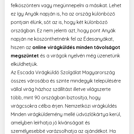
felköszönteni vagy megünnepelni a másikat. Lehet
ez így Anyák napján is, ha az ország különböző
pontjain élünk, sőt az is, hogy két különböző
országban. Ez nem jelenti azt, hogy pont Anyák
napján ne köszönthetnénk fel az Édesanyákat,
hiszen az
online virágküldés minden távolságot
megszüntet
és a virágok nyelvén még üzenetünk
elküldhetjük.
Az Escada Virágküldő Szolgálat Magyarország
összes városába és szinte mindegyik településére
vállal virág házhoz szállítást illetve világszerte
több, mint 90 országban biztosítja, hogy
virágcsokra célba érjen.
Nemzetközi virágküldés
Minden virágküldemény mellé üdvözlőkártya kerül,
amelyben leírhatja jó kívánságait és
személyesebbé varázsolhatja az ajándékot. Ha