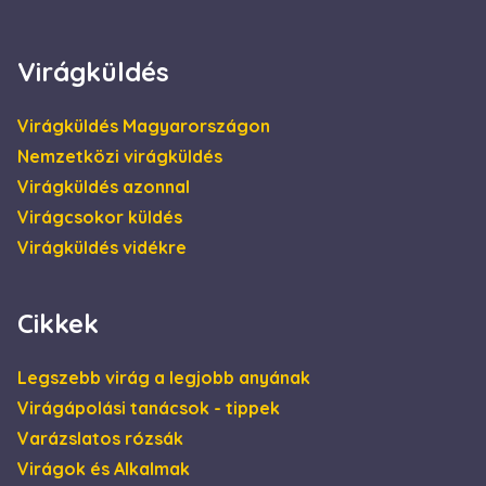
felhasználói
azonosítóként.
Be lehet ágyazott
Microsoft
Virágküldés
szkriptekkel.
Széles körben
úgy vélik, hogy
szinkronizál
Virágküldés Magyarországon
számos Microsoft
tartományt,
Nemzetközi virágküldés
lehetővé téve a
felhasználók
Virágküldés azonnal
nyomon
követését.
Virágcsokor küldés
test_cookie
15
Ezt a cookie-t a
Google LLC
Virágküldés vidékre
perc
DoubleClick
.doubleclick.net
állítja be (amely a
Google
tulajdonában
van) annak
Cikkek
megállapítására,
hogy a weboldal
látogatójának
böngészője
Legszebb virág a legjobb anyának
támogatja-e a
sütiket.
Virágápolási tanácsok - tippek
IDE
1 év
Ezt a cookie-t a
Varázslatos rózsák
Google LLC
Doubleclick állítja
.doubleclick.net
be, és
Virágok és Alkalmak
információkat