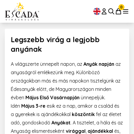
0
Legszebb virág a legjobb
anyának
A világszerte ünnepelt napon, az
Anyák napján
az
anyaságról emlékezünk meg. Különböző
országokban más és más napokon tisztelgünk az
Édesanyák előtt, de Magyarországon minden
évben
Május Első Vasárnapján
ünnepeljük.
Idén
Május 3-re
esik ez a nap, amikor a család és
a gyerekek is ajándékokkal
köszöntik
fel az életet
adó, gondoskodó
Anyákat
. A tisztelet, a hála és az
Anyaság elismeréseként
virággal
,
ajándékkal
és,