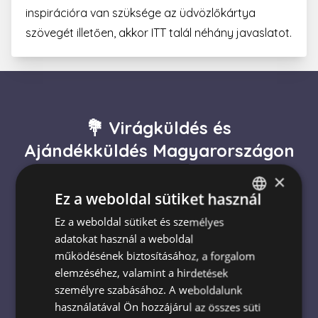
inspirációra van szüksége az üdvözlőkártya
szövegét illetően, akkor
ITT
talál néhány javaslatot.
💐 Virágküldés és
Ajándékküldés Magyarországon
– Még Ma, Szeretettel
×
Ez a weboldal sütiket használ
Ez a weboldal sütiket és személyes
HUNGARIAN
🌹 Rózsacsokor gyors kiszállítással
adatokat használ a weboldal
ENGLISH
🌍 Nemzetközi virágküldés
működésének biztosításához, a forgalom
elemzéséhez, valamint a hirdetések
🏙️ Virágküldés Budapesten
személyre szabásához. A weboldalunk
használatával Ön hozzájárul az összes süti
🚚 Virágküldés országszerte