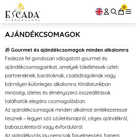
0
AJÁNDÉKCSOMAGOK
🎁
Gourmet és ajándékcsomagok minden alkalomra
Fedezze fel gondosan válogatott gourmet és
ajándékcsomagjainkat, amelyek tökéletesek üzleti
partnereknek, barátoknak, családtagoknak vagy
bármilyen különleges alkalomra. Kínálatunkban
minőségi, ízletes és élményszerű összeállítások
találhatók elegáns csomagolásban.
Az ajándékcsomagok minden alkalmat emlékezetessé
tesznek – legyen szó születésnapról, céges ajándékról,
babaszületésről vagy évfordulóról.
Az ajándékozás így nemcsak figyelmesség, hanem