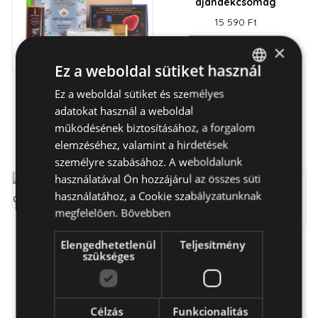
ajándékcsomag
15 590 Ft
×
Ez a weboldal sütiket használ
Ez a weboldal sütiket és személyes
HUNGARIAN
Csobbanás Pure+ -
cukormentes
adatokat használ a weboldal
ENGLISH
ajándékdoboz
működésének biztosításához, a forgalom
15 490 Ft
elemzéséhez, valamint a hirdetések
személyre szabásához. A weboldalunk
használatával Ön hozzájárul az összes süti
használatához, a Cookie szabályzatunknak
megfelelően.
Bővebben
Nagyikának (is) -
ajándékdoboz
Elengedhetetlenül
Teljesítmény
Szerelmes szeretet -
szükséges
ajándék - csak budapesti
29 790 Ft
kiszállítással
14 390 Ft
Célzás
Funkcionalitás