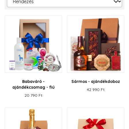
Babaváró -
Sármos - ajándékdoboz
ajándékcsomag - fiú
42 990 Ft
20 790 Ft