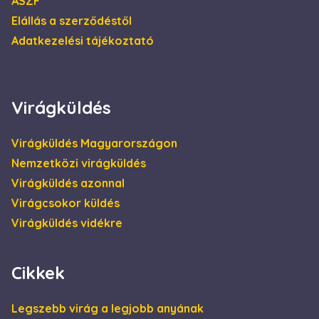
ÁSZF
_gcl_au
2
Ezt a cookie-t a
Google LLC
Elállás a szerződéstől
hónap
Doubleclick állítja
.escadaviragkuldes.hu
4 hét
be, és
Adatkezelési tájékoztató
információkat
szolgáltat arról,
hogy a
végfelhasználó
hogyan használja
a weboldalt, és
Virágküldés
minden olyan
reklámról,
amelyet a
végfelhasználó
Virágküldés Magyarországon
láthatott, mielőtt
meglátogatta az
Nemzetközi virágküldés
említett
weboldalt.
Virágküldés azonnal
Virágcsokor küldés
Virágküldés vidékre
Cikkek
Legszebb virág a legjobb anyának