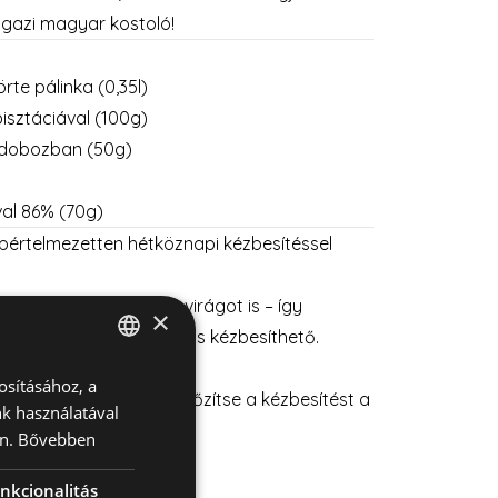
Igazi magyar kostoló!
rte pálinka (0,35l)
isztáciával (100g)
zdobozban (50g)
val 86% (70g)
értelmezetten hétköznapi kézbesítéssel
retne? Válasszon mellé virágot is – így
×
rendeléssel hétvégén is kézbesíthető.
osításához, a
HUNGARIAN
jándékcsomaghoz, és időzítse a kézbesítést a
k használatával
ENGLISH
n.
Bővebben
OBOZ
|
VIRÁGKOSÁR
nkcionalitás