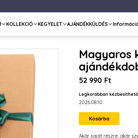
M
KOLLEKCIÓ
KEGYELET
AJÁNDÉKKÜLDÉS
Informáci
Magyaros k
ajándékdo
52 990 Ft
Legkorábban kézbesíthető
2026.08.10.
Akár saját részre, akár sze