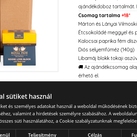
ajándékdoboz tartalmát. 
Csomag tartalma
+18*
Márton és Lányai Vilmoskö
Étcsokoládé meggyel és p
Kalocsai paprika fém dís
Diós selyemfűméz (140g)
Libamáj blokk tokaji aszú
🚚 Az ajándékcsomag alap
érhető el.
📅 Hétvégi kiszállítást sze
minimum 2 munkanapos elő
l sütiket használ
👉
Részletek itt
👈
tiket és személyes adatokat használ a weboldal működésének bizt
💐Válasszon virágot az a
éhez, valamint a hirdetések személyre szabásához. A weboldalun
hét bármely napjára.
összes süti használatához, a Cookie szabályzatunknak megfelelőe
VIRÁGCSOKOR
|
VIRÁGD
lenül
Teljesítmény
Célzás
Fu