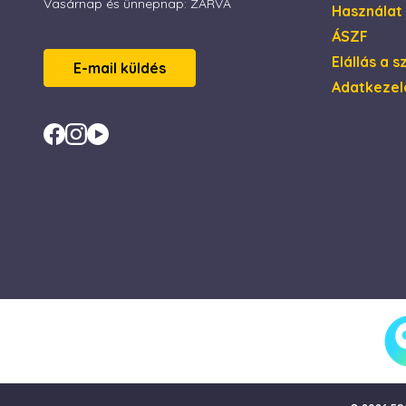
Vasárnap és ünnepnap: ZÁRVA
Használat
XSRF-TOKEN
ÁSZF
Elállás a 
E-mail küldés
Adatkezel
Név
Név
Szolg
_gid
_fbp
Meta 
.esca
_ga_4ZNCD2K3YR
_uetsid
Micro
Corp
_ga
.esca
_uetvid
Micro
Corp
.esca
MUID
Micro
Corp
.bing
test_cookie
Goog
.doub