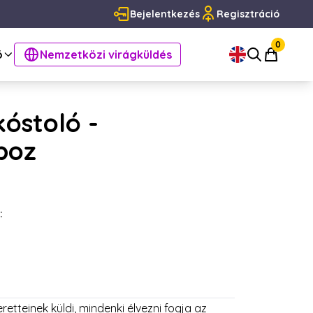
Bejelentkezés
Regisztráció
0
ó
Nemzetközi virágküldés
óstoló -
boz
:
retteinek küldi, mindenki élvezni fogja az