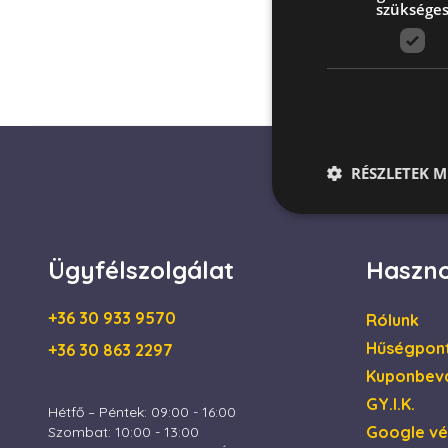
szüksége
RÉSZLETEK M
Ügyfélszolgálat
Haszno
Az elengedhetetlenül 
fiókkezelést. A webo
+36 30 933 9570
Rólunk
Név
Hűségpon
+36 30 863 2297
escada_session
Kuponbevá
GY.I.K.
Hétfő – Péntek: 09:00 - 16:00
CookieScriptConse
Google v
Szombat: 10:00 - 13:00