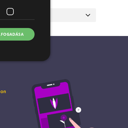
ELFOGADÁSA
jelentkezést és a
gon
asználja a látogatói
ére. Szükséges, hogy