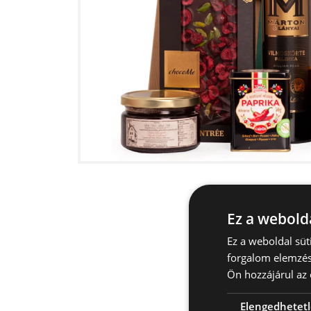
Ez a webolda
Ez a weboldal sü
forgalom elemzés
Ön hozzájárul az 
Elengedhetet