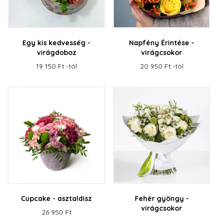
Egy kis kedvesség -
Napfény Érintése -
virágdoboz
virágcsokor
19 150 Ft -tól
20 950 Ft -tól
Cupcake - asztaldisz
Fehér gyöngy -
virágcsokor
26 950 Ft