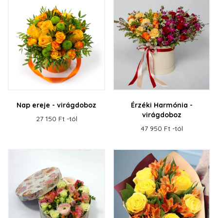
Nap ereje - virágdoboz
Érzéki Harmónia -
virágdoboz
27 150 Ft -tól
47 950 Ft -tól