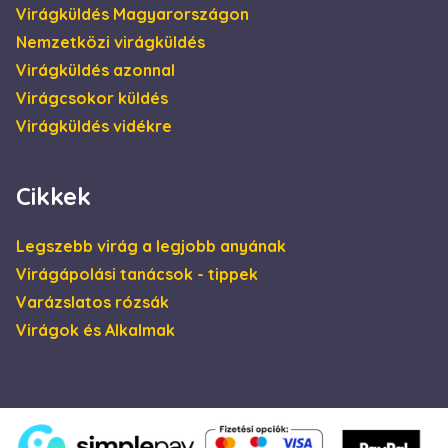
Virágküldés Magyarországon
van) annak
megállapítására,
Nemzetközi virágküldés
hogy a weboldal
látogatójának
Virágküldés azonnal
böngészője
támogatja-e a
Virágcsokor küldés
sütiket.
Virágküldés vidékre
IDE
1 év
Ezt a cookie-t a
Google LLC
Doubleclick állítja
.doubleclick.net
be, és
információkat
szolgáltat arról,
Cikkek
hogy a
végfelhasználó
hogyan használja
a weboldalt, és
Legszebb virág a legjobb anyának
minden olyan
reklámról,
Virágápolási tanácsok - tippek
amelyet a
végfelhasználó
Varázslatos rózsák
láthatott, mielőtt
meglátogatta az
Virágok és Alkalmak
említett
weboldalt.
_gcl_au
2
Ezt a cookie-t a
Google LLC
hónap
Doubleclick állítja
.escadaviragkuldes.hu
4 hét
be, és
információkat
szolgáltat arról,