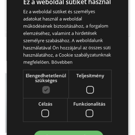
Ez a weboldal sütiket használ
Ez a weboldal sütiket és személyes
HUNGARIAN
adatokat használ a weboldal
ENGLISH
működésének biztosításához, a forgalom
elemzéséhez, valamint a hirdetések
személyre szabásához. A weboldalunk
A'la nature - Színes
Napernyő -virágcsokor
használatával Ön hozzájárul az összes süti
rózsák
17 800 Ft -tól
használatához, a Cookie szabályzatunknak
17 150 Ft -tól
megfelelően.
Bővebben
Elengedhetetlenül
Teljesítmény
szükséges
Célzás
Funkcionalitás