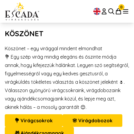
0
KÖSZÖNET
Köszönet – egy virággal mindent elmondhat
💐 Egy szép virág mindig elegáns és őszinte módja
annak, hogy kifejezzük hálánkat. Legyen szó segítségről,
figyelmességről vagy egy kedves gesztusról, a
virágküldés tökéletes választás a köszönet jeleként 🌷.
Válasszon gyönyörű virágcsokraink, virágdobozaink
vagy ajándékcsomagjaink közül, és lepje meg azt,
akinek hálás – a mosoly garantált 😊.
💐 Virágcsokrok
🌸 Virágdobozok
🎁 Ajándékcsomagok