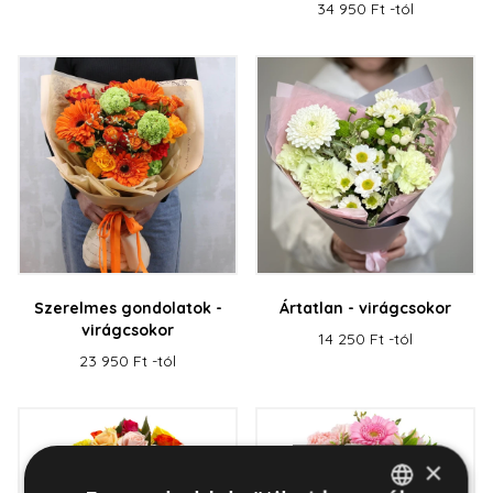
34 950 Ft -tól
Szerelmes gondolatok -
Ártatlan - virágcsokor
virágcsokor
14 250 Ft -tól
23 950 Ft -tól
×