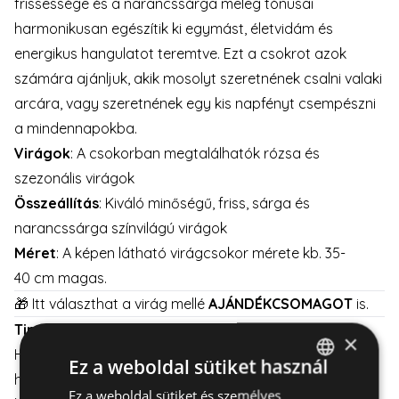
frissessége és a narancssárga meleg tónusai
harmonikusan egészítik ki egymást, életvidám és
energikus hangulatot teremtve. Ezt a csokrot azok
számára ajánljuk, akik mosolyt szeretnének csalni valaki
arcára, vagy szeretnének egy kis napfényt csempészni
a mindennapokba.
Virágok
: A csokorban megtalálhatók rózsa és
szezonális virágok
Összeállítás
: Kiváló minőségű, friss, sárga és
narancssárga színvilágú virágok
Méret
: A képen látható virágcsokor mérete kb. 35-
40 cm magas.
🎁 Itt választhat a virág mellé
AJÁNDÉKCSOMAGOT
is.
Tipp a gondozáshoz
:
×
Helyezze a virágcsokrot közvetlen napfénytől távol,
Ez a weboldal sütiket használ
hűvös és szellős helyre. Ne felejtse el, hogy minden nap
Ez a weboldal sütiket és személyes
HUNGARIAN