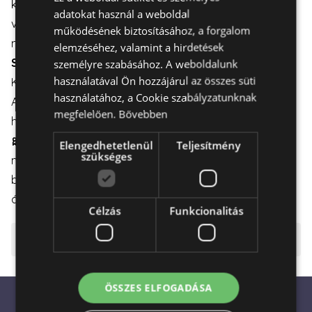
kell cseréni a vizet a vázában és vissza kell vágni a
adatokat használ a weboldal
ENGLISH
virágszárat hogy a virágok minél tovább frissek
működésének biztosításához, a forgalom
maradjanak.
elemzéséhez, valamint a hirdetések
Szállítás:
személyre szabásához. A weboldalunk
használatával Ön hozzájárul az összes süti
Kiszállítás elérhető hétköznapokon és hétvégén is.
használatához, a Cookie szabályzatunknak
A virágcsokor gondos csomagolással kerül szállításra,
megfelelően.
Bővebben
hogy az sértetlenül érkezzen meg a címzetthez.
🎀
Ajándék Boldogság: Ideális ajándék, hogy egy
Elengedhetetlenül
Teljesítmény
szükséges
mosolyt varázsoljon valaki arcára reggelente, vagy
bármilyen alkalomra, amikor szeretne boldogságot
átadni.
Célzás
Funkcionalitás
⚠️ Fontos tudnivalók
ÖSSZES ELFOGADÁSA