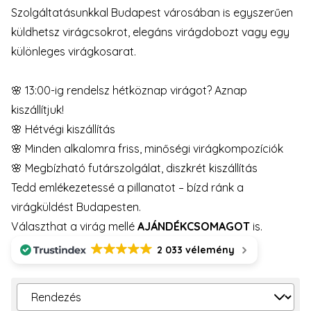
Szolgáltatásunkkal Budapest városában is egyszerűen
küldhetsz virágcsokrot, elegáns virágdobozt vagy egy
különleges virágkosarat.
🌸 13:00-ig rendelsz hétköznap virágot? Aznap
kiszállítjuk!
🌸 Hétvégi kiszállítás
🌸 Minden alkalomra friss, minőségi virágkompozíciók
🌸 Megbízható futárszolgálat, diszkrét kiszállítás
Tedd emlékezetessé a pillanatot – bízd ránk a
virágküldést Budapesten.
Választhat a virág mellé
AJÁNDÉKCSOMAGOT
is.
2 033 vélemény