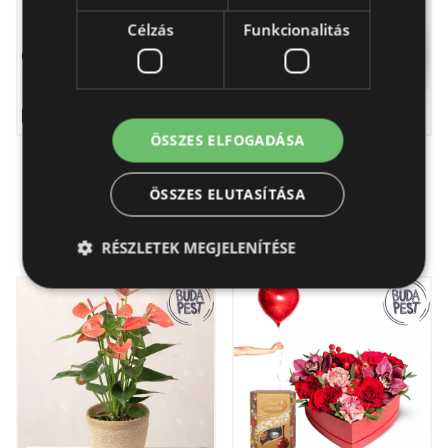
Célzás
Funkcionalitás
ÖSSZES ELFOGADÁSA
Köszöntés - Virág &
Erdei levegő -
Ajándék - csak
virágkosár- csak
ÖSSZES ELUTASÍTÁSA
Budapestre
Budapestre
45 100 Ft
23 950 Ft -tól
RÉSZLETEK MEGJELENÍTÉSE
Elengedhetetlenül szükséges
Teljesítmény
Célzás
Funkcionalitás
Az elengedhetetlenül szükséges sütik lehetővé teszik
a webhely alapvető funkcióit, például a felhasználói
bejelentkezést és a fiókkezelést. A weboldal nem
használható megfelelően az elengedhetetlenül