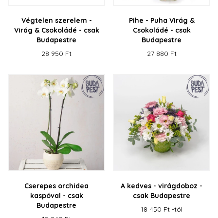
Végtelen szerelem -
Pihe - Puha Virág &
Virág & Csokoládé - csak
Csokoládé - csak
Budapestre
Budapestre
28 950 Ft
27 880 Ft
Cserepes orchidea
A kedves - virágdoboz -
kaspóval - csak
csak Budapestre
Budapestre
18 450 Ft -tól