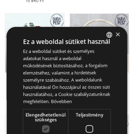
15 840 Ft
×
Ez a weboldal sütiket használ
Ez a weboldal sütiket és személyes
HUNGARIAN
adatokat használ a weboldal
ENGLISH
működésének biztosításához, a forgalom
elemzéséhez, valamint a hirdetések
személyre szabásához. A weboldalunk
Szerelmes párna-
Kertecske - Virág &
használatával Ön hozzájárul az összes süti
virágdoboz - csak
Csokoládé - csak
használatához, a Cookie szabályzatunknak
Budapestre
Budapestre
megfelelően.
Bővebben
25 650 Ft -tól
25 950 Ft
Elengedhetetlenül
Teljesítmény
szükséges