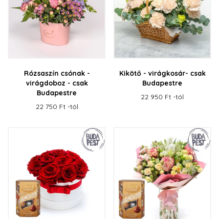
Rózsaszín csónak -
Kikötő - virágkosár- csak
virágdoboz - csak
Budapestre
Budapestre
22 950 Ft -tól
22 750 Ft -tól