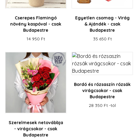
szükséges sütik nélkül.
Név
Szolgáltató / Domain
Lejárat
Leírás
Cserepes Flamingó
Egyetlen csomag - Virág
escada_session
escadaviragkuldes.hu
1 óra
növény kaspóval - csak
& Ajándék - csak
59
Budapestre
Budapestre
perc
14 950 Ft
35 650 Ft
CookieScriptConsent
4 hét 2
Ezt a coo
CookieScript
nap
Cookie-S
escadaviragkuldes.hu
szolgálta
a látogat
beleegye
beállítás
emlékezé
Szüksége
Cookie-S
cookie b
megfelel
Bordó és rózsaszín rózsák
működjö
virágcsokor - csak
XSRF-TOKEN
escadaviragkuldes.hu
1 óra
Ez a süti
Budapestre
59
biztonsá
perc
elősegíté
28 350 Ft -tól
Google
érdekébe
Privacy Policy
webhelye
kérelmek
hamisítá
Szerelmesek netovábbja
megakadá
- virágcsokor - csak
Budapestre