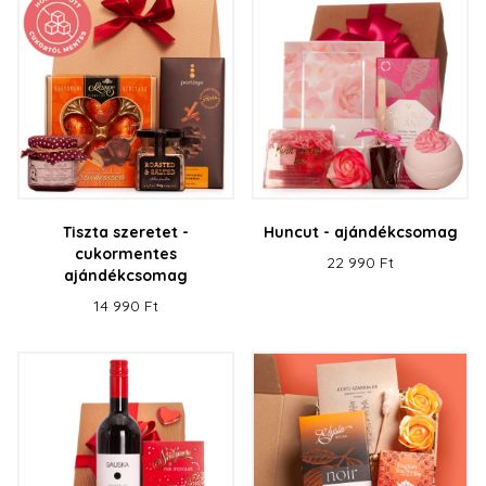
Tiszta szeretet -
Huncut - ajándékcsomag
cukormentes
22 990 Ft
ajándékcsomag
14 990 Ft