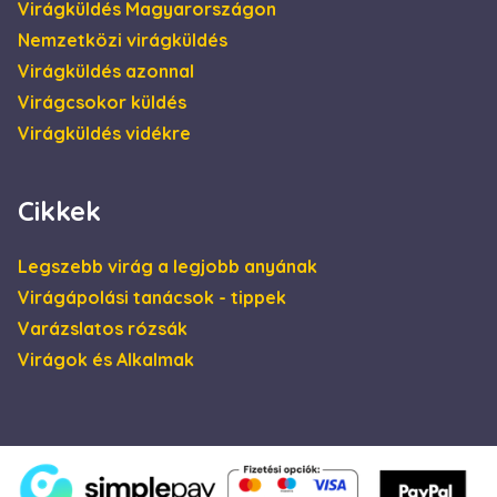
Virágküldés Magyarországon
végfelhasználó
hogyan használja
Nemzetközi virágküldés
a weboldalt, és
minden olyan
Virágküldés azonnal
reklámról,
amelyet a
Virágcsokor küldés
végfelhasználó
láthatott, mielőtt
Virágküldés vidékre
meglátogatta az
említett
weboldalt.
Cikkek
Legszebb virág a legjobb anyának
Virágápolási tanácsok - tippek
Varázslatos rózsák
Virágok és Alkalmak