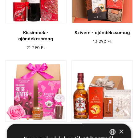
Kicsimnek -
Szivem - ajándékcsomag
ajándékcsomag
13 290 Ft
21 290 Ft
×
Tündérem -
Pillanat - ajándékdoboz
ajándékcsomag