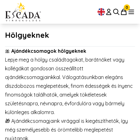
0
Hölgyeknek
🎀
Ajándékcsomagok hölgyeknek
Lepje meg a hölgy családtagokat, barátnőket vagy
kollégákat gondosan összeállított
ajándékcsomagjainkkal. Válogatásunkban elegáns
díszdobozos meglepetések, finom édességek és ínyenc
finomságok találhatók, amelyek tökéletesek
születésnapra, névnapra, évfordulóra vagy bármely
különleges alkalomra.
🎁 Ajándékcsomagjaink virággal is kiegészíthetők, így
még személyesebb és örömtelibb meglepetést
nyújtanak.