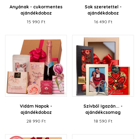
Anyának - cukormentes
Sok szeretettel -
ajándékdoboz
ajándékdoboz
15 990 Ft
16 490 Ft
Vidám Napok -
Szívből Igazán... -
ajándékdoboz
ajándékcsomag
28 990 Ft
18 590 Ft