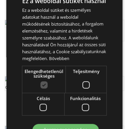
Ez a weboldal sütiket használ
32 990 Ft
12 990 Ft
Ez a weboldal sütiket és személyes
HUNGARIAN
adatokat használ a weboldal
ENGLISH
működésének biztosításához, a forgalom
elemzéséhez, valamint a hirdetések
A NŐ - ajándékdoboz
személyre szabásához. A weboldalunk
használatával Ön hozzájárul az összes süti
18 990 Ft
Dolce Vita - cukormentes
használatához, a Cookie szabályzatunknak
ajándékdoboz
megfelelően.
Bővebben
26 990 Ft
Elengedhetetlenül
Teljesítmény
szükséges
Célzás
Funkcionalitás
Tavaszi szél -
Figyelmes ajándék -
ajándékdoboz
ajándékcsomag
13 490 Ft
32 990 Ft