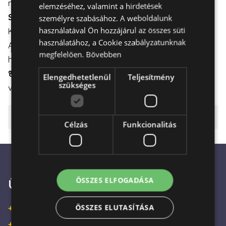
maradjanak.
elemzéséhez, valamint a hirdetések
Szállítás:
személyre szabásához. A weboldalunk
használatával Ön hozzájárul az összes süti
Kiszállítás elérhető hétköznapokon és hétvégén is.
használatához, a Cookie szabályzatunknak
A virágdoboz gondos csomagolással kerül szállításra,
megfelelően.
Bővebben
hogy az sértetlenül érkezzen meg a címzetthez.
🌸 Szépség:
A virágok egyszerűségükben is rendkívül
Elengedhetetlenül
Teljesítmény
szükséges
vonzóak, bármilyen alkalom tökéletes kiegészítői
⚠️ Fontos tudnivalók
Célzás
Funkcionalitás
ÖSSZES ELFOGADÁSA
Ügyfélszolgálat
ÖSSZES ELUTASÍTÁSA
+36 30 933 9570
+36 30 863 2297