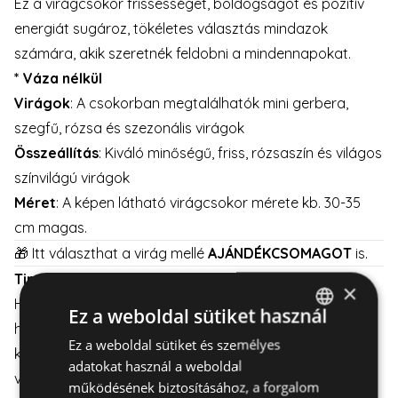
Ez a virágcsokor frissességet, boldogságot és pozitív
energiát sugároz, tökéletes választás mindazok
számára, akik szeretnék feldobni a mindennapokat.
* Váza nélkül
Virágok
: A csokorban megtalálhatók mini gerbera,
szegfű, rózsa és szezonális virágok
Összeállítás
: Kiváló minőségű, friss, rózsaszín és világos
színvilágú virágok
Méret
: A képen látható virágcsokor mérete kb. 30-35
cm magas.
🎁 Itt választhat a virág mellé
AJÁNDÉKCSOMAGOT
is.
Tipp a gondozáshoz
:
×
Helyezze a virágcsokrot közvetlen napfénytől távol,
Ez a weboldal sütiket használ
hűvös és szellős helyre. Ne felejtse el, hogy minden nap
Ez a weboldal sütiket és személyes
HUNGARIAN
kell cseréni a vizet a vázában és vissza kell vágni a
adatokat használ a weboldal
ENGLISH
virágszárat hogy a virágok minél tovább frissek
működésének biztosításához, a forgalom