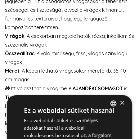
jegyében áll. Ez a csodálatos virágcsokor a fehér szín
szépségét és tisztaságát ötvözi a virágok kifinomult
formáival és textúráival, hogy egy lenyűgöző
kompozíciót teremtsen.
Virágok
: A csokorban megtalálhatók rózsa, inkaliliom és
szezonális virágok
Összeállítás
: Kiváló minőségű, friss, világos színvilágú
virágok
Méret
: A képen látható virágcsokor mérete kb. 35-40
cm magas.
🎁 Itt választhat a virág mellé
AJÁNDÉKCSOMAGOT
is.
Tipp a gondozáshoz
:
×
Helyezze a virágcsokrot közvetlen napfénytől távol,
Ez a weboldal sütiket használ
hűvös és szellős helyre. Ne felejtse el, hogy minden nap
Ez a weboldal sütiket és személyes
HUNGARIAN
kell cseréni a vizet a vázában és vissza kell vágni a
adatokat használ a weboldal
ENGLISH
virágszárat hogy a virágok minél tovább frissek
működésének biztosításához, a forgalom