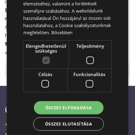
maradjanak.
elemzéséhez, valamint a hirdetések
Szállítás:
személyre szabásához. A weboldalunk
használatával Ön hozzájárul az összes süti
Kiszállítás elérhető hétköznapokon és hétvégén is.
használatához, a Cookie szabályzatunknak
A virágdoboz gondos csomagolással kerül szállításra,
megfelelően.
Bővebben
hogy az sértetlenül érkezzen meg a címzetthez.
🌸 Szépség:
A virágok egyszerűségükben is rendkívül
Elengedhetetlenül
Teljesítmény
szükséges
vonzóak, bármilyen alkalom tökéletes kiegészítői
⚠️ Fontos tudnivalók
Célzás
Funkcionalitás
ÖSSZES ELFOGADÁSA
Ügyfélszolgálat
ÖSSZES ELUTASÍTÁSA
+36 30 933 9570
+36 30 863 2297