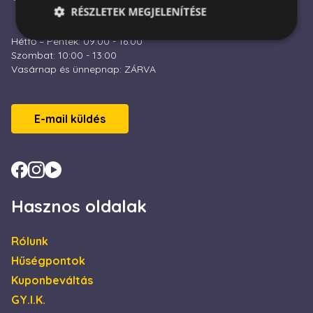
RÉSZLETEK MEGJELENÍTÉSE
Hétfő – Péntek: 09:00 - 16:00
Szombat: 10:00 - 13:00
Vasárnap és ünnepnap: ZÁRVA
Elengedhetetlenül szükséges
Teljesítmény
Célzás
Funkcionalitás
Az elengedhetetlenül szükséges sütik lehetővé teszik
E-mail küldés
a webhely alapvető funkcióit, például a felhasználói
bejelentkezést és a fiókkezelést. A weboldal nem
használható megfelelően az elengedhetetlenül
szükséges sütik nélkül.
Név
Szolgáltató / Domain
Lejárat
Leírás
escada_session
escadaviragkuldes.hu
1 óra
Hasznos oldalak
59
perc
Rólunk
CookieScriptConsent
4 hét 2
Ezt a coo
CookieScript
nap
Cookie-S
escadaviragkuldes.hu
Hűségpontok
szolgálta
a látogat
Kuponbeváltás
beleegye
beállítás
GY.I.K.
emlékezé
Szüksége