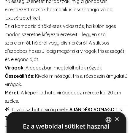
nőiesség üzenetét hordozzák, míg a gondosan
elrendezett rózsák harmonikus összhangja valódi
luxusérzetet kelt.
Ez a kompozíció tökéletes választás, ha különleges
módon szeretné kifejezni érzéseit – legyen szó
szerelemről, háláról vagy elismerésről. A stílusos
díszdoboz hosszú ideig megőrzi a virágok frissességét
és eleganciáját.
Virágok
: A dobozban megtalálhatók rózsák
Összeállítás
: Kiváló minőségű, friss, rózsaszín árnyalatú
virágok.
Méret
: A képen látható virágdoboz mérete kb. 20 cm
széles.
🎁 Itt választhat a virág mellé
AJÁNDÉKCSOMAGOT
is.
×
Tipp a gondozáshoz
:
Ez a weboldal sütiket használ
Helyezze a virágdobozt közvetlen napfénytől távol,