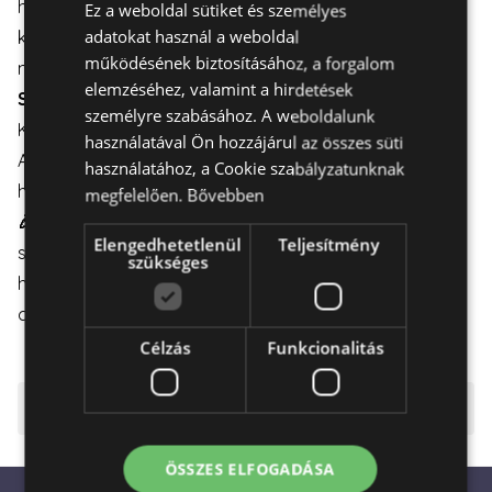
hűvös és szellős helyre. Ne felejtse el, hogy minden nap
Ez a weboldal sütiket és személyes
HUNGARIAN
adatokat használ a weboldal
kell egy kis vizet önteni virágok tövéhez, hogy a virágok
ENGLISH
működésének biztosításához, a forgalom
minél tovább frissek maradjanak.
elemzéséhez, valamint a hirdetések
Szállítás:
személyre szabásához. A weboldalunk
Kiszállítás elérhető hétköznapokon és hétvégén is.
használatával Ön hozzájárul az összes süti
A virágdoboz gondos csomagolással kerül szállításra,
használatához, a Cookie szabályzatunknak
hogy az sértetlenül érkezzen meg a címzetthez.
megfelelően.
Bővebben
🎉 Ünneplés és Öröm:
Ideális választás
Elengedhetetlenül
Teljesítmény
születésnapokra, névnapokra, vagy akár csak egy
szükséges
hétköznapi meglepetésre, hogy mosolyt csaljon a
címzett arcára.
Célzás
Funkcionalitás
⚠️ Fontos tudnivalók
ÖSSZES ELFOGADÁSA