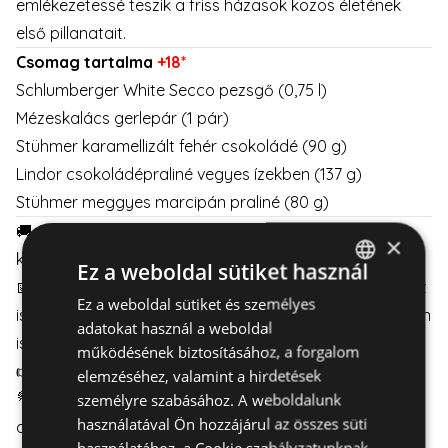
emlékezetessé teszik a friss házasok közös életének
első pillanatait.
Csomag tartalma
+18*
Schlumberger White Secco pezsgő (0,75 l)
Mézeskalács gerlepár (1 pár)
Stühmer karamellizált fehér csokoládé (90 g)
Lindor csokoládépraliné vegyes ízekben (137 g)
Stühmer meggyes marcipán praliné (80 g)
🚚 Az ajándékcsomag alapértelmezetten hétköznapi
×
kézbesítéssel érhető el.
Ez a weboldal sütiket használ
📅 Hétvégi kiszállítást szeretne? Válasszon mellé virágot
Ez a weboldal sütiket és személyes
HUNGARIAN
is – így minimum 2 munkanapos előrendeléssel hétvégén
adatokat használ a weboldal
ENGLISH
is kézbesíthető.
működésének biztosításához, a forgalom
👉
Részletek itt
👈
elemzéséhez, valamint a hirdetések
💐Válasszon virágot az ajándékcsomaghoz, és időzítse
személyre szabásához. A weboldalunk
használatával Ön hozzájárul az összes süti
a kézbesítést a hét bármely napjára.
használatához, a Cookie szabályzatunknak