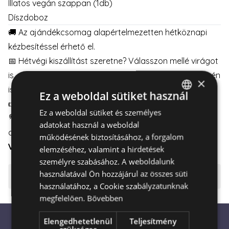
Illatos vegán szappan (1db)
Díszdoboz
🚚 Az ajándékcsomag alapértelmezetten hétköznapi
kézbesítéssel érhető el.
📅 Hétvégi kiszállítást szeretne? Válasszon mellé virágot
is – így minimum 2 munkanapos előrendeléssel hétvégén
×
is kézbesíthető.
Ez a weboldal sütiket használ
👉
Részletek itt
👈
Ez a weboldal sütiket és személyes
HUNGARIAN
💐Válasszon virágot az ajándékcsomaghoz, és időzítse
adatokat használ a weboldal
ENGLISH
a kézbesítést a hét bármely napjára.
működésének biztosításához, a forgalom
VIRÁGCSOKOR
|
VIRÁGDOBOZ
|
VIRÁGKOSÁR
elemzéséhez, valamint a hirdetések
személyre szabásához. A weboldalunk
használatával Ön hozzájárul az összes süti
⚠️ Fontos tudnivalók
használatához, a Cookie szabályzatunknak
megfelelően.
Bővebben
Elengedhetetlenül
Teljesítmény