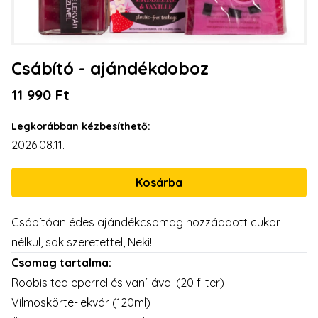
Csábító - ajándékdoboz
11 990 Ft
Legkorábban kézbesíthető:
2026.08.11.
Csábítóan édes ajándékcsomag hozzáadott cukor
nélkül, sok szeretettel, Neki!
Csomag tartalma:
Roobis tea eperrel és vaníliával (20 filter)
Vilmoskörte-lekvár (120ml)