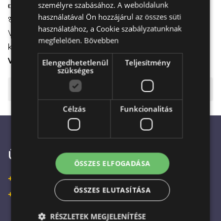
személyre szabásához. A weboldalunk
👉
Részletek itt
👈
használatával Ön hozzájárul az összes süti
🌸
Időzített kézbesítés
használatához, a Cookie szabályzatunknak
Válasszon virágot az ajándékcsomaghoz, és időzítse a
megfelelően.
Bővebben
kézbesítést
a hét bármely napjára Budapesten
.
VIRÁGCSOKOR
|
VIRÁGDOBOZ
|
VIRÁGKOSÁR
Elengedhetetlenül
Teljesítmény
szükséges
⚠️ Fontos tudnivalók
Célzás
Funkcionalitás
Ügyfélszolgálat
ÖSSZES ELFOGADÁSA
+36 30 933 9570
ÖSSZES ELUTASÍTÁSA
+36 30 863 2297
RÉSZLETEK MEGJELENÍTÉSE