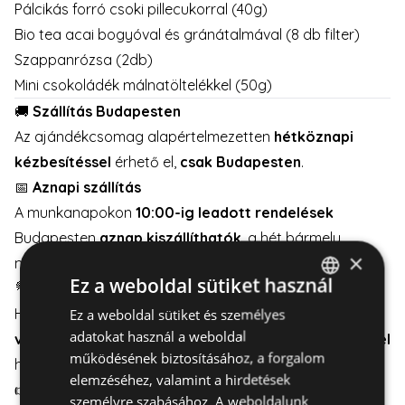
Pálcikás forró csoki pillecukorral (40g)
Bio tea acai bogyóval és gránátalmával (8 db filter)
Szappanrózsa (2db)
Mini csokoládék málnatöltelékkel (50g)
🚚
Szállítás Budapesten
Az ajándékcsomag alapértelmezetten
hétköznapi
kézbesítéssel
érhető el,
csak Budapesten
.
📅
Aznapi szállítás
A munkanapokon
10:00-ig leadott rendelések
Budapesten
aznap kiszállíthatók
, a hét bármely
×
munkanapján.
Ez a weboldal sütiket használ
💐
Hétvégi szállítás
Ha hétvégére szeretne kiszállítást,
válasszon mellé
Ez a weboldal sütiket és személyes
HUNGARIAN
adatokat használ a weboldal
virágot
is – így minimum
2 munkanapos előrendeléssel
ENGLISH
működésének biztosításához, a forgalom
hétvégén is kézbesíthető.
elemzéséhez, valamint a hirdetések
👉
Részletek itt
👈
személyre szabásához. A weboldalunk