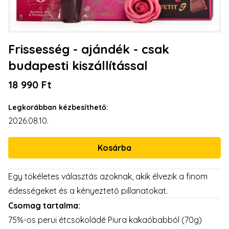
Frissesség - ajándék - csak
budapesti kiszállítással
18 990 Ft
Legkorábban kézbesíthető:
2026.08.10.
Egy tökéletes választás azoknak, akik élvezik a finom
édességeket és a kényeztető pillanatokat.
Csomag tartalma:
75%-os perui étcsokoládé Piura kakaóbabból (70g)