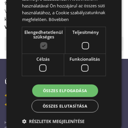
🌸
Időzített kézbesítés
használatával Ön hozzájárul az összes süti
Válasszon virágot az ajándékcsomaghoz, és időzítse a
használatához, a Cookie szabályzatunknak
kézbesítést
a hét bármely napjára Budapesten
.
megfelelően.
Bővebben
VIRÁGCSOKOR
|
VIRÁGDOBOZ
|
VIRÁGKOSÁR
Elengedhetetlenül
Teljesítmény
szükséges
⚠️ Fontos tudnivalók
Célzás
Funkcionalitás
Ügyfélszolgálat
ÖSSZES ELFOGADÁSA
+36 30 933 9570
+36 30 863 2297
ÖSSZES ELUTASÍTÁSA
RÉSZLETEK MEGJELENÍTÉSE
Hétfő – Péntek: 09:00 - 16:00