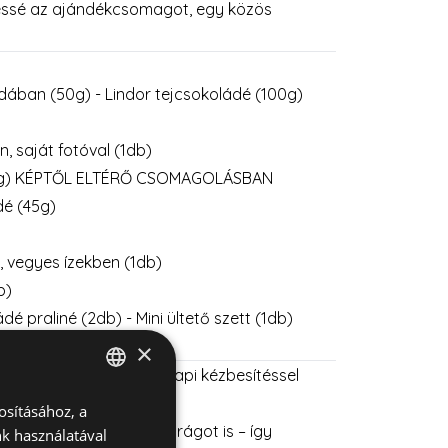
lyessé az ajándékcsomagot, egy közös
ában (50g) - Lindor tejcsokoládé (100g)
, saját fotóval (1db)
90g) KÉPTŐL ELTÉRŐ CSOMAGOLÁSBAN
é (45g)
, vegyes ízekben (1db)
b)
dé praliné (2db) - Mini ültető szett (1db)
×
értelmezetten hétköznapi kézbesítéssel
osításához, a
HUNGARIAN
retne? Válasszon mellé virágot is – így
k használatával
ENGLISH