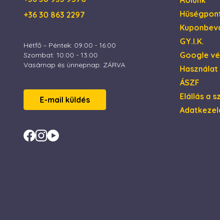
Rólunk
Hűségpon
+36 30 863 2297
CookieScriptConse
Kuponbevá
GY.I.K.
Hétfő – Péntek: 09:00 - 16:00
XSRF-TOKEN
Google v
Szombat: 10:00 - 13:00
Vasárnap és ünnepnap: ZÁRVA
Használat
ÁSZF
Elállás a 
Név
E-mail küldés
Név
Szolg
Adatkezel
_gid
_fbp
Meta 
.esca
_ga_4ZNCD2K3YR
_uetsid
Micro
Corp
_ga
.esca
_uetvid
Micro
Corp
.esca
MUID
Micro
Corp