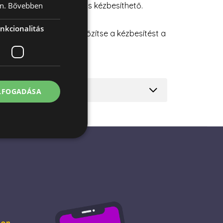
n.
Bővebben
rendeléssel hétvégén is kézbesíthető.
nkcionalitás
jándékcsomaghoz, és időzítse a kézbesítést a
OBOZ
|
VIRÁGKOSÁR
ELFOGADÁSA
jelentkezést és a