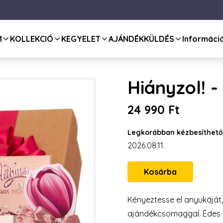
M
KOLLEKCIÓ
KEGYELET
AJÁNDÉKKÜLDÉS
Informáci
Hiányzol! 
24 990 Ft
Legkorábban kézbesíthető
2026.08.11.
Kényeztesse el anyukáját
ajándékcsomaggal. Édes 