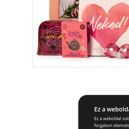
Ez a webolda
Ez a weboldal sü
forgalom elemzés