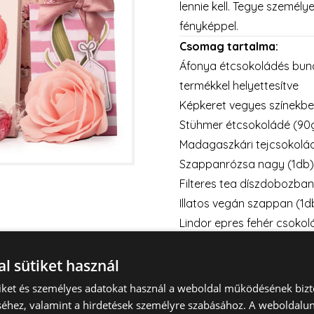
lennie kell. Tegye szemé
fényképpel.
Csomag tartalma:
Áfonya étcsokoládés bund
termékkel helyettesítve
Képkeret vegyes színekben
Stühmer étcsokoládé (
Madagaszkári tejcsokolád
Szappanrózsa nagy (1db)
Filteres tea díszdobozban
Illatos vegán szappan (1d
Lindor epres fehér csokolá
termékkel helyettesítve
l sütiket használ
🚚 Az ajándékcsomag alap
érhető el.
tiket és személyes adatokat használ a weboldal működésének bizt
📅 Hétvégi kiszállítást sze
éhez, valamint a hirdetések személyre szabásához. A weboldalun