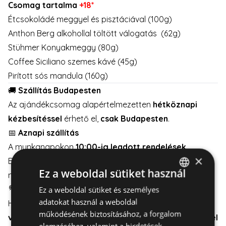
Csomag tartalma
+18*
Étcsokoládé meggyel és pisztáciával (100g)
Anthon Berg alkohollal töltött válogatás (62g)
Stühmer Konyakmeggy (80g)
Coffee Siciliano szemes kávé (45g)
Pirított sós mandula (160g)
🚚
Szállítás Budapesten
Az ajándékcsomag alapértelmezetten
hétköznapi
kézbesítéssel
érhető el,
csak Budapesten
.
📅
Aznapi szállítás
A munkanapokon
10:00-ig leadott rendelések
×
Budapesten
aznap kiszállíthatók
, a hét bármely
Ez a weboldal sütiket használ
munkanapján.
💐
Hétvégi szállítás
Ez a weboldal sütiket és személyes
HUNGARIAN
adatokat használ a weboldal
Ha hétvégére szeretne kiszállítást,
válasszon mellé
ENGLISH
működésének biztosításához, a forgalom
virágot
is – így minimum
2 munkanapos előrendeléssel
elemzéséhez, valamint a hirdetések