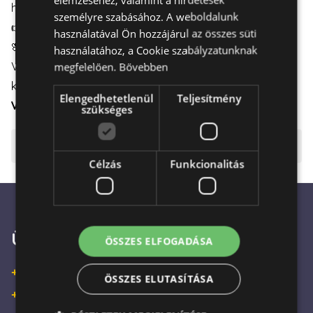
hétvégén is kézbesíthető.
személyre szabásához. A weboldalunk
👉
Részletek itt
👈
használatával Ön hozzájárul az összes süti
🌸
Időzített kézbesítés
használatához, a Cookie szabályzatunknak
Válasszon virágot az ajándékcsomaghoz, és időzítse a
megfelelően.
Bővebben
kézbesítést
a hét bármely napjára Budapesten
.
Elengedhetetlenül
Teljesítmény
VIRÁGCSOKOR
|
VIRÁGDOBOZ
|
VIRÁGKOSÁR
szükséges
⚠️ Fontos tudnivalók
Célzás
Funkcionalitás
Ügyfélszolgálat
ÖSSZES ELFOGADÁSA
+36 30 933 9570
ÖSSZES ELUTASÍTÁSA
+36 30 863 2297