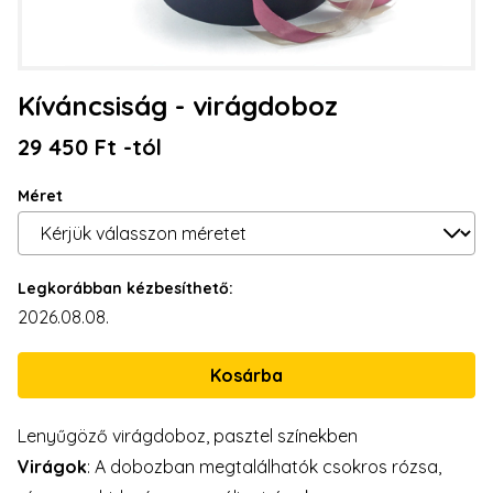
Kíváncsiság - virágdoboz
29 450 Ft -tól
Méret
Legkorábban kézbesíthető:
2026.08.08.
Lenyűgöző virágdoboz, pasztel színekben
Virágok
: A dobozban megtalálhatók csokros rózsa,