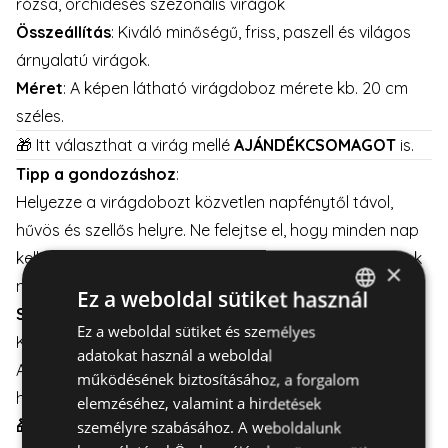
rózsa, orchidesés szezonális virágok
Összeállítás
: Kiváló minőségű, friss, paszell és világos
árnyalatú virágok.
Méret
: A képen látható virágdoboz mérete kb. 20 cm
széles.
🎁 Itt választhat a virág mellé
AJÁNDÉKCSOMAGOT
is.
Tipp a gondozáshoz
:
Helyezze a virágdobozt közvetlen napfénytől távol,
hűvös és szellős helyre. Ne felejtse el, hogy minden nap
kell egy kis vizet önteni virágok tövéhez, hogy a virágok
×
minél tovább frissek maradjanak.
Ez a weboldal sütiket használ
Szállítás:
Ez a weboldal sütiket és személyes
HUNGARIAN
Kiszállítás elérhető hétköznapokon és hétvégén is.
adatokat használ a weboldal
ENGLISH
A virágdoboz gondos csomagolással kerül szállításra,
működésének biztosításához, a forgalom
hogy az sértetlenül érkezzen meg a címzetthez.
elemzéséhez, valamint a hirdetések
🎁 Csoda Ajándék:
Ideális választás olyan alkalmakra,
személyre szabásához. A weboldalunk