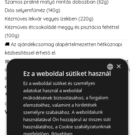
Szamos praliné matyó mintás dobozban (62g)
Diós selyemfűméz (140g)
Kézműves lekvár vegyes ízekben (220g)
Kézműves étcsokoládé meggy és pisztácia feltéttel
(100g)
🚚 Az ajándékcsomag alapértelmezetten hétköznapi
kézbesítéssel érhető el.
📅 Hétvégi kiszállítást szeretne? Válasszon mellé virágot
×
is – így minimum 2 munkanapos előrendeléssel hétvégén
Ez a weboldal sütiket használ
is kézbesíthető.
Ez a weboldal sütiket és személyes
HUNGARIAN
👉
Részletek itt
👈
adatokat használ a weboldal
ENGLISH
💐Válasszon virágot az ajándékcsomaghoz, és időzítse
működésének biztosításához, a forgalom
a kézbesítést a hét bármely napjára.
elemzéséhez, valamint a hirdetések
VIRÁGCSOKOR
|
VIRÁGDOBOZ
|
VIRÁGKOSÁR
személyre szabásához. A weboldalunk
használatával Ön hozzájárul az összes süti
használatához, a Cookie szabályzatunknak
megfelelően.
Bővebben