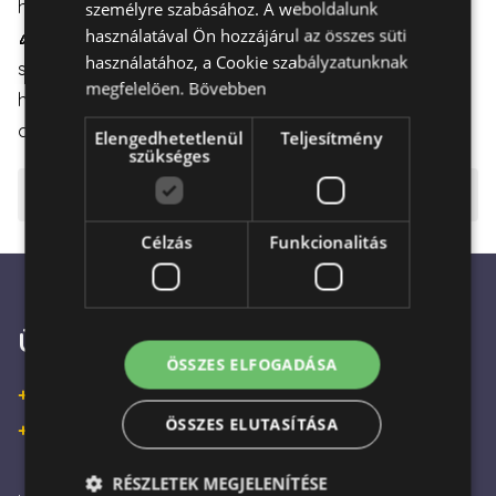
hogy az sértetlenül érkezzen meg a címzetthez.
személyre szabásához. A weboldalunk
használatával Ön hozzájárul az összes süti
🎉 Ünneplés és Öröm:
Ideális választás
használatához, a Cookie szabályzatunknak
születésnapokra, névnapokra, vagy akár csak egy
megfelelően.
Bővebben
hétköznapi meglepetésre, hogy mosolyt csaljon a
címzett arcára.
Elengedhetetlenül
Teljesítmény
szükséges
⚠️ Fontos tudnivalók
Célzás
Funkcionalitás
Ügyfélszolgálat
ÖSSZES ELFOGADÁSA
+36 30 933 9570
ÖSSZES ELUTASÍTÁSA
+36 30 863 2297
RÉSZLETEK MEGJELENÍTÉSE