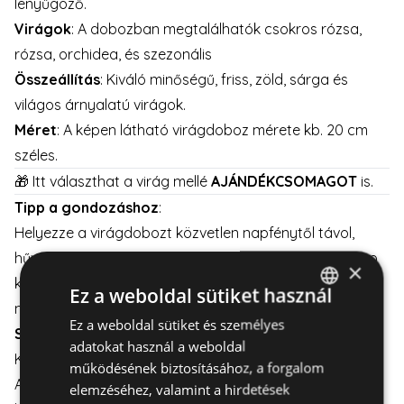
lenyűgöző.
Virágok
: A dobozban megtalálhatók csokros rózsa,
rózsa, orchidea, és szezonális
Összeállítás
: Kiváló minőségű, friss, zöld, sárga és
világos árnyalatú virágok.
Méret
: A képen látható virágdoboz mérete kb. 20 cm
széles.
🎁 Itt választhat a virág mellé
AJÁNDÉKCSOMAGOT
is.
Tipp a gondozáshoz
:
Helyezze a virágdobozt közvetlen napfénytől távol,
hűvös és szellős helyre. Ne felejtse el, hogy minden nap
×
kell egy kis vizet önteni virágok tövéhez, hogy a virágok
Ez a weboldal sütiket használ
minél tovább frissek maradjanak.
Ez a weboldal sütiket és személyes
HUNGARIAN
Szállítás:
adatokat használ a weboldal
ENGLISH
Kiszállítás elérhető hétköznapokon és hétvégén is.
működésének biztosításához, a forgalom
A virágdoboz gondos csomagolással kerül szállításra,
elemzéséhez, valamint a hirdetések