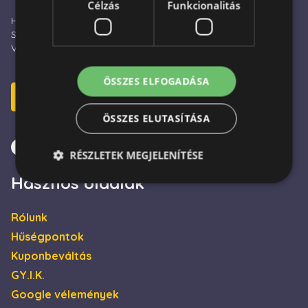
Célzás
Funkcionalitás
Hétfő – Péntek: 09:00 - 16:00
Szombat: 10:00 - 13:00
Vasárnap és ünnepnap: ZÁRVA
ÖSSZES ELFOGADÁSA
E-mail küldés
ÖSSZES ELUTASÍTÁSA
RÉSZLETEK MEGJELENÍTÉSE
Hasznos oldalak
Elengedhetetlenül szükséges
Teljesítmény
Rólunk
Célzás
Funkcionalitás
Hűségpontok
Kuponbeváltás
Az elengedhetetlenül szükséges sütik lehetővé teszik
a webhely alapvető funkcióit, például a felhasználói
GY.I.K.
bejelentkezést és a fiókkezelést. A weboldal nem
használható megfelelően az elengedhetetlenül
Google vélemények
szükséges sütik nélkül.