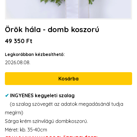
Örök hála - domb koszorú
49 350 Ft
Legkorábban kézbesíthető:
2026.08.08.
✔
INGYENES kegyeleti szalag
(a szalag szövegét az adatok megadásánál tudja
megírni)
Sárga krém színvilágú dombkoszorú.
Méret: kb. 35-40cm