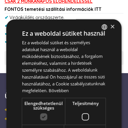
CSAK 2 MUNKANAPOS ELŐRENDELÉSSEL
FONTOS temetési szállítási információk ITT
✔
Virágküldés országszerte.
×
✔
Biztonságos fizetés.
Ez a weboldal sütiket használ
✔
Akár 4 órán belüli házhoz szállítás.
✔
Virágküldés 1999 óta.
Ez a weboldal sütiket és személyes
HUNGARIAN
adatokat használ a weboldal
ENGLISH
működésének biztosításához, a forgalom
⚠️ Fontos tudnivalók
elemzéséhez, valamint a hirdetések
személyre szabásához. A weboldalunk
használatával Ön hozzájárul az összes süti
használatához, a Cookie szabályzatunknak
megfelelően.
Bővebben
Ügyfélszolgálat
Elengedhetetlenül
Teljesítmény
szükséges
+36 30 933 9570
+36 30 863 2297