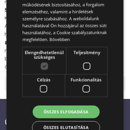
maradjanak.
működésének biztosításához, a forgalom
Szállítás:
elemzéséhez, valamint a hirdetések
Kiszállítás elérhető hétköznapokon és hétvégén is.
személyre szabásához. A weboldalunk
használatával Ön hozzájárul az összes süti
A virágdoboz gondos csomagolással kerül szállításra,
használatához, a Cookie szabályzatunknak
hogy az sértetlenül érkezzen meg a címzetthez.
megfelelően.
Bővebben
🎀
Ajándék Boldogság: Ideális ajándék, hogy egy
mosolyt varázsoljon valaki arcára reggelente, vagy
Elengedhetetlenül
Teljesítmény
szükséges
bármilyen alkalomra, amikor szeretne boldogságot
átadni.
Célzás
Funkcionalitás
⚠️ Fontos tudnivalók
ÖSSZES ELFOGADÁSA
Ügyfélszolgálat
ÖSSZES ELUTASÍTÁSA