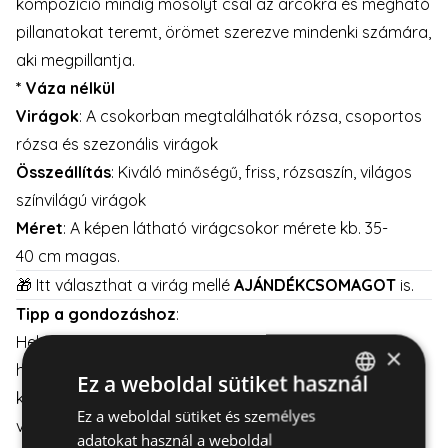
kompozíció mindig mosolyt csal az arcokra és megható
pillanatokat teremt, örömet szerezve mindenki számára,
aki megpillantja.
* Váza nélkül
Virágok
: A csokorban megtalálhatók rózsa, csoportos
rózsa és szezonális virágok
Összeállítás
: Kiváló minőségű, friss, rózsaszín, világos
színvilágú virágok
Méret
: A képen látható virágcsokor mérete kb. 35-
40 cm magas.
🎁 Itt választhat a virág mellé
AJÁNDÉKCSOMAGOT
is.
Tipp a gondozáshoz
:
Helyezze a virágcsokrot közvetlen napfénytől távol,
×
hűvös és szellős helyre. Ne felejtse el, hogy minden nap
Ez a weboldal sütiket használ
kell cseréni a vizet a vázában és vissza kell vágni a
Ez a weboldal sütiket és személyes
HUNGARIAN
virágszárat hogy a virágok minél tovább frissek
adatokat használ a weboldal
ENGLISH