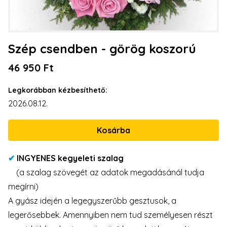
Szép csendben - görög koszorú
46 950 Ft
Legkorábban kézbesíthető:
2026.08.12.
✔
INGYENES kegyeleti szalag
(a szalag szövegét az adatok megadásánál tudja
megírni)
A gyász idején a legegyszerűbb gesztusok, a
legerősebbek. Amennyiben nem tud személyesen részt