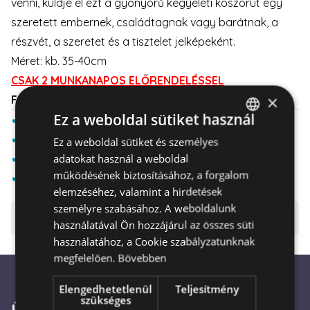
venni, küldje el ezt a gyönyörű kegyeleti koszorút egy
szeretett embernek, családtagnak vagy barátnak, a
részvét, a szeretet és a tisztelet jelképeként.
Méret: kb. 35-40cm
CSAK 2 MUNKANAPOS ELŐRENDELÉSSEL
×
FONTOS temetési szállítási információk ITT
Ez a weboldal sütiket használ
✔
Virágküldés országszerte.
✔
Biztonságos fizetés.
Ez a weboldal sütiket és személyes
HUNGARIAN
adatokat használ a weboldal
✔
Akár 4 órán belüli házhoz szállítás.
ENGLISH
működésének biztosításához, a forgalom
✔
Virágküldés 1999 óta.
elemzéséhez, valamint a hirdetések
személyre szabásához. A weboldalunk
⚠️ Fontos tudnivalók
használatával Ön hozzájárul az összes süti
használatához, a Cookie szabályzatunknak
megfelelően.
Bővebben
Elengedhetetlenül
Teljesítmény
szükséges