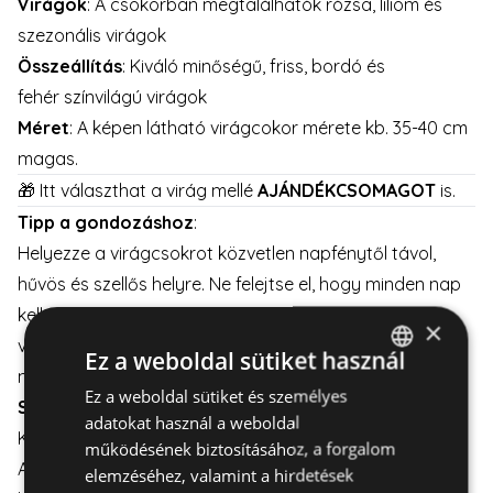
Virágok
: A csokorban megtalálhatók rózsa, liliom és
szezonális virágok
Összeállítás
: Kiváló minőségű, friss, bordó és
fehér színvilágú virágok
Méret
: A képen látható virágcokor mérete kb. 35-40 cm
magas.
🎁 Itt választhat a virág mellé
AJÁNDÉKCSOMAGOT
is.
Tipp a gondozáshoz
:
Helyezze a virágcsokrot közvetlen napfénytől távol,
hűvös és szellős helyre. Ne felejtse el, hogy minden nap
kell cseréni a vizet a vázában és vissza kell vágni a
×
virágszárat hogy a virágok minél tovább frissek
Ez a weboldal sütiket használ
maradjanak.
Ez a weboldal sütiket és személyes
HUNGARIAN
Szállítás:
adatokat használ a weboldal
ENGLISH
Kiszállítás elérhető hétköznapokon és hétvégén is.
működésének biztosításához, a forgalom
A virágcsokor gondos csomagolással kerül szállításra,
elemzéséhez, valamint a hirdetések