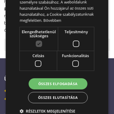
hogy az sértetlenül érkezzen meg a címzetthez.
személyre szabásához. A weboldalunk
használatával Ön hozzájárul az összes süti
🎀
Ajándék Boldogság: Ideális ajándék, hogy egy
használatához, a Cookie szabályzatunknak
mosolyt varázsoljon valaki arcára reggelente, vagy
megfelelően.
Bővebben
bármilyen alkalomra, amikor szeretne boldogságot
átadni.
Elengedhetetlenül
Teljesítmény
szükséges
⚠️ Fontos tudnivalók
Célzás
Funkcionalitás
Ügyfélszolgálat
ÖSSZES ELFOGADÁSA
+36 30 933 9570
ÖSSZES ELUTASÍTÁSA
+36 30 863 2297
RÉSZLETEK MEGJELENÍTÉSE