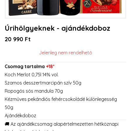
Úrihölgyeknek - ajándékdoboz
20 990 Ft
Jelenleg nem rendelhető
Csomag tartalma
+18*
Koch Merlot 0,75l 14% vol.
Szamos desszertmarcipán szív 50g
Ropogós sós mandula 70g
Kézműves pekándiós fehércsokoládé különlegesség
50g
Ajándékdoboz
🚚 Az ajándékcsomag alapértelmezetten hétköznapi