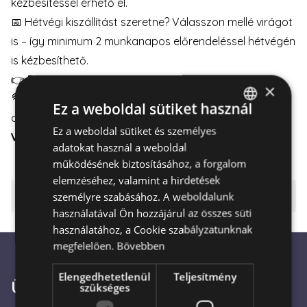
kézbesítéssel érhető el.
📅 Hétvégi kiszállítást szeretne? Válasszon mellé virágot
is – így minimum 2 munkanapos előrendeléssel hétvégén
is kézbesíthető.
👉
Részletek itt
👈
×
💐Válasszon virágot az ajándékcsomaghoz, és időzítse
Ez a weboldal sütiket használ
a kézbesítést a hét bármely napjára.
Ez a weboldal sütiket és személyes
HUNGARIAN
VIRÁGCSOKOR
|
VIRÁGDOBOZ
|
VIRÁGKOSÁR
adatokat használ a weboldal
ENGLISH
működésének biztosításához, a forgalom
elemzéséhez, valamint a hirdetések
⚠️ Fontos tudnivalók
személyre szabásához. A weboldalunk
használatával Ön hozzájárul az összes süti
használatához, a Cookie szabályzatunknak
megfelelően.
Bővebben
Elengedhetetlenül
Teljesítmény
Ügyfélszolgálat
szükséges