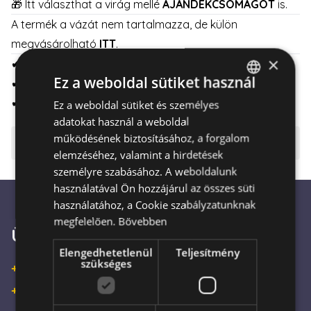
🎁 Itt választhat a virág mellé
AJÁNDÉKCSOMAGOT
is.
A termék a vázát nem tartalmazza, de külön
megvásárolható
ITT
.
×
✔
szerelem virágcsokor
Ez a weboldal sütiket használ
✔
tüzes hangulat
✔
minden idők kedvence
Ez a weboldal sütiket és személyes
HUNGARIAN
adatokat használ a weboldal
ENGLISH
működésének biztosításához, a forgalom
⚠️ Fontos tudnivalók
elemzéséhez, valamint a hirdetések
személyre szabásához. A weboldalunk
használatával Ön hozzájárul az összes süti
használatához, a Cookie szabályzatunknak
megfelelően.
Bővebben
Ügyfélszolgálat
Elengedhetetlenül
Teljesítmény
szükséges
+36 30 933 9570
+36 30 863 2297