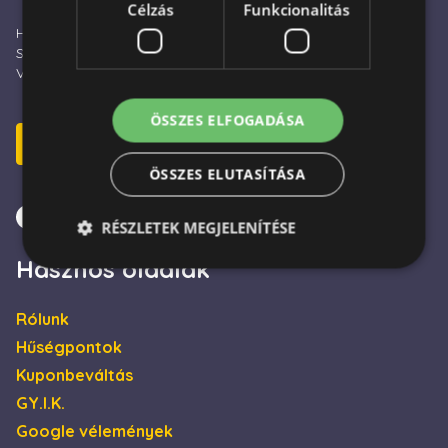
Célzás
Funkcionalitás
Hétfő – Péntek: 09:00 - 16:00
Szombat: 10:00 - 13:00
Vasárnap és ünnepnap: ZÁRVA
ÖSSZES ELFOGADÁSA
E-mail küldés
ÖSSZES ELUTASÍTÁSA
RÉSZLETEK MEGJELENÍTÉSE
Hasznos oldalak
Elengedhetetlenül szükséges
Teljesítmény
Rólunk
Célzás
Funkcionalitás
Hűségpontok
Kuponbeváltás
Az elengedhetetlenül szükséges sütik lehetővé teszik
a webhely alapvető funkcióit, például a felhasználói
GY.I.K.
bejelentkezést és a fiókkezelést. A weboldal nem
használható megfelelően az elengedhetetlenül
Google vélemények
szükséges sütik nélkül.